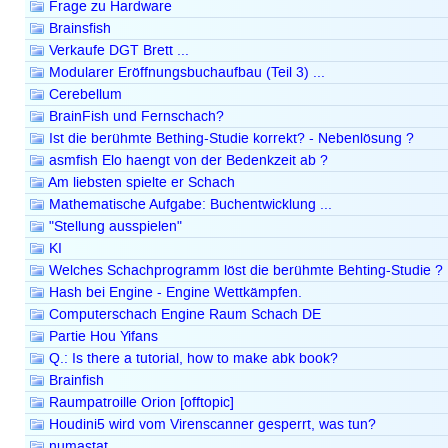
Frage zu Hardware
Brainsfish
Verkaufe DGT Brett ...
Modularer Eröffnungsbuchaufbau (Teil 3) ...
Cerebellum
BrainFish und Fernschach?
Ist die berühmte Bething-Studie korrekt? - Nebenlösung ?
asmfish Elo haengt von der Bedenkzeit ab ?
Am liebsten spielte er Schach
Mathematische Aufgabe: Buchentwicklung ...
"Stellung ausspielen"
KI
Welches Schachprogramm löst die berühmte Behting-Studie ?
Hash bei Engine - Engine Wettkämpfen.
Computerschach Engine Raum Schach DE
Partie Hou Yifans
Q.: Is there a tutorial, how to make abk book?
Brainfish
Raumpatroille Orion [offtopic]
Houdini5 wird vom Virenscanner gesperrt, was tun?
numastat