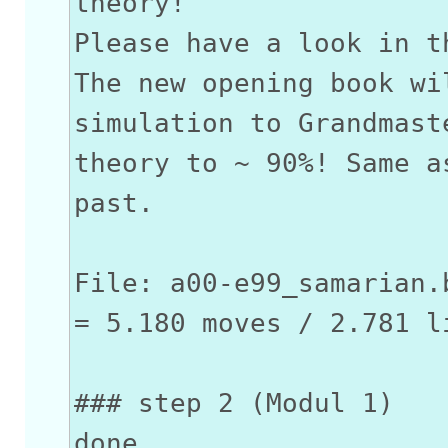
theory!
Please have a look in t
The new opening book wi
simulation to Grandmast
theory to ~ 90%! Same a
past.
File: a00-e99_samarian.
= 5.180 moves / 2.781 l
### step 2 (Modul 1)
done