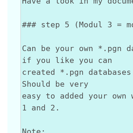
Have a look in my docum
### step 5 (Modul 3 = m
Can be your own *.pgn d
if you like you can
created *.pgn databases
Should be very
easy to added your own 
1 and 2.
Note: