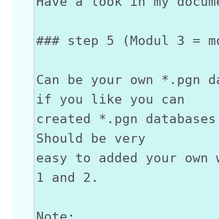
Have a look in my docum
### step 5 (Modul 3 = m
Can be your own *.pgn d
if you like you can
created *.pgn databases
Should be very
easy to added your own 
1 and 2.
Note: