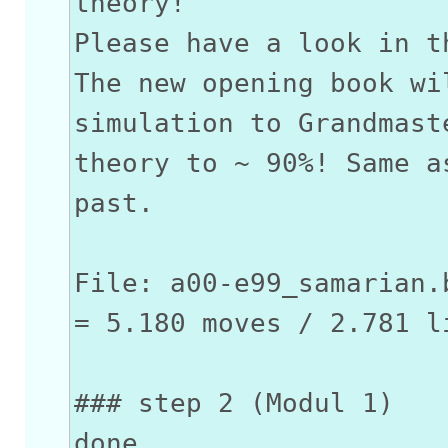
theory!
Please have a look in t
The new opening book wi
simulation to Grandmast
theory to ~ 90%! Same a
past.
File: a00-e99_samarian.
= 5.180 moves / 2.781 l
### step 2 (Modul 1)
done