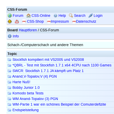
CSS-Forum
Forum
CSS-Online
Help
Search
Login
CSS-Shop
Impressum
Datenschutz
Board
Hauptforen
/ CSS-Forum
Info
Schach-/Computerschach und andere Themen
Topic
Stockfish kompiliert mit VS2005 und VS2008
*QBRL - Test mit Stockfish 1.7.1 x64 4CPU nach 1100 Games
SWCR: Stockfish 1.7.1 JA kämpft um Platz 1
Anand,V-Topalov,V (4) PGN
Harte Nuß!
Bobby Junior 1.0
Komodo beta Tests
WM Anand-Topalov (3) PGN
WM-Partie 1 war ein schönes Beispiel der Comuterdefizite
Endspielstellung