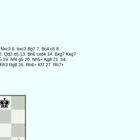
 Nxc3 6. bxc3 Bg7 7. Bc4 c5 8.
2. Qd2 e5 13. Bh6 cxd4 14. Bxg7 Kxg7
5 19. Nf4 g5 20. Nh5+ Kg8 21. h4
. Rh3 Rg8 26. Rh6+ Kf7 27. Rh7+