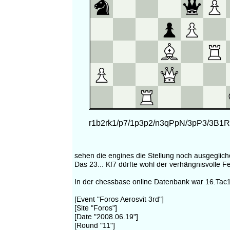
sehen die engines die Stellung noch ausgeglic
Das 23... Kf7 dürfte wohl der verhängnisvolle F
In der chessbase online Datenbank war 16.Tac1 
[Event "Foros Aerosvit 3rd"]
[Site "Foros"]
[Date "2008.06.19"]
[Round "11"]