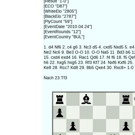
[Result "1-0"]
[ECO "D87"]
[WhiteElo "2805"]
[BlackElo "2787"]
[PlyCount "59"]
[EventDate "2010.04.24"]
[EventRounds "12"]
[EventCountry "BUL"]
1. d4 Nf6 2. c4 g6 3. Nc3 d5 4. cxd5 Nxd5 5. e4
Ne2 Nc6 9. Be3 O-O 10. O-O Na5 11. Bd3 b6 1
15. cxd4 exd4 16. Rac1 Qd6 17. f4 f6 18. f5 Qe
h6 22. hxg5 hxg5 23. Rf3 Kf7 24. Nxf6 Kxf6 25
Ke8 28. Rcc7 Kd8 29. Bb5 Qxe4 30. Rxc8+ 1-0
Nach 23.Tf3