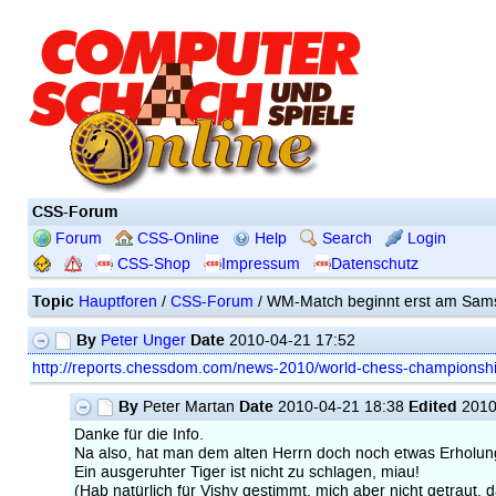
CSS-Forum
Forum
CSS-Online
Help
Search
Login
CSS-Shop
Impressum
Datenschutz
Topic
Hauptforen
/
CSS-Forum
/ WM-Match beginnt erst am Sams
By
Date
Peter Unger
2010-04-21 17:52
http://reports.chessdom.com/news-2010/world-chess-championsh
By
Date
Edited
Peter Martan
2010-04-21 18:38
2010
Danke für die Info.
Na also, hat man dem alten Herrn doch noch etwas Erholun
Ein ausgeruhter Tiger ist nicht zu schlagen, miau!
(Hab natürlich für Vishy gestimmt, mich aber nicht getraut, 