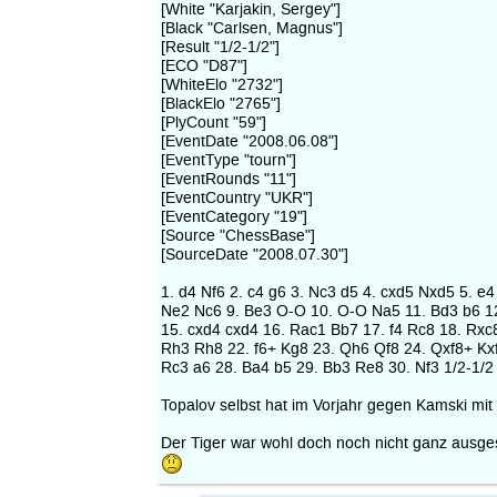
[White "Karjakin, Sergey"]
[Black "Carlsen, Magnus"]
[Result "1/2-1/2"]
[ECO "D87"]
[WhiteElo "2732"]
[BlackElo "2765"]
[PlyCount "59"]
[EventDate "2008.06.08"]
[EventType "tourn"]
[EventRounds "11"]
[EventCountry "UKR"]
[EventCategory "19"]
[Source "ChessBase"]
[SourceDate "2008.07.30"]
1. d4 Nf6 2. c4 g6 3. Nc3 d5 4. cxd5 Nxd5 5. e4
Ne2 Nc6 9. Be3 O-O 10. O-O Na5 11. Bd3 b6 1
15. cxd4 cxd4 16. Rac1 Bb7 17. f4 Rc8 18. Rxc
Rh3 Rh8 22. f6+ Kg8 23. Qh6 Qf8 24. Qxf8+ Kx
Rc3 a6 28. Ba4 b5 29. Bb3 Re8 30. Nf3 1/2-1/2
Topalov selbst hat im Vorjahr gegen Kamski mit 
Der Tiger war wohl doch noch nicht ganz ausge