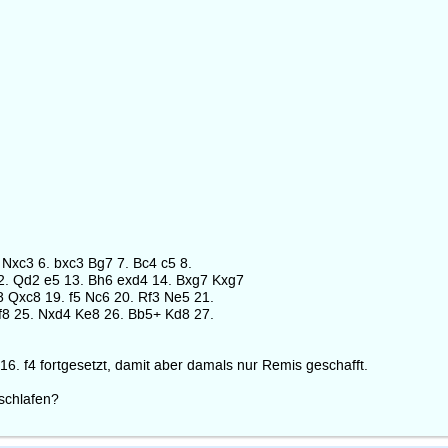
 Nxc3 6. bxc3 Bg7 7. Bc4 c5 8.
2. Qd2 e5 13. Bh6 exd4 14. Bxg7 Kxg7
8 Qxc8 19. f5 Nc6 20. Rf3 Ne5 21.
f8 25. Nxd4 Ke8 26. Bb5+ Kd8 27.
16. f4 fortgesetzt, damit aber damals nur Remis geschafft.
schlafen?