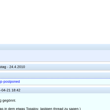
tag - 24.4.2010
ip-postponed
-04-21 18:42
g gegönnt.
das in dem etwas Topalov- lastigen thread zu sagen.)