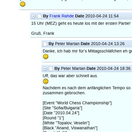
By
Date
Frank Rahde
2010-04-24 11:54
15 Uhr (MEZ) geht es heute los mit der ersten Partie!
Gruß, Frank
By
Date
Peter Martan
2010-04-24 13:26
Danke, ich hab mir für's Mittagsschläfchen eh g
By
Date
Peter Martan
2010-04-24 18:36
Uff, das war aber schnell aus.
Nachdem es nach dem anfänglichen Tempo so aus
zusammen gebrochen.
[Event "World Chess Championship"]
[Site "Sofia/Bulgaria"]
[Date "2010.04.24"]
[Round "1"]
[White "Topalov, Veselin"]
[Black "Anand, Viswanathan"]