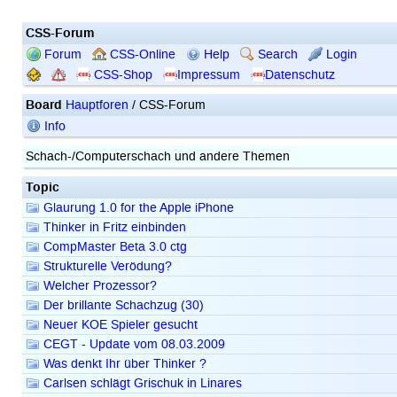
CSS-Forum
Forum
CSS-Online
Help
Search
Login
CSS-Shop
Impressum
Datenschutz
Board
Hauptforen
/ CSS-Forum
Info
Schach-/Computerschach und andere Themen
Topic
Glaurung 1.0 for the Apple iPhone
Thinker in Fritz einbinden
CompMaster Beta 3.0 ctg
Strukturelle Verödung?
Welcher Prozessor?
Der brillante Schachzug (30)
Neuer KOE Spieler gesucht
CEGT - Update vom 08.03.2009
Was denkt Ihr über Thinker ?
Carlsen schlägt Grischuk in Linares