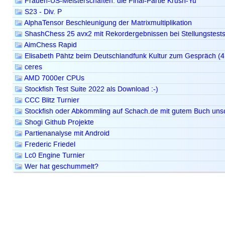
Frauen-US-Meisterschaften: die Final-Partie Krush-Yu
S23 - Div. P
AlphaTensor Beschleunigung der Matrixmultiplikation
ShashChess 25 avx2 mit Rekordergebnissen bei Stellungstest
AimChess Rapid
Elisabeth Pähtz beim Deutschlandfunk Kultur zum Gespräch (4
ceres
AMD 7000er CPUs
Stockfish Test Suite 2022 als Download :-)
CCC Blitz Turnier
Stockfish oder Abkömmling auf Schach.de mit gutem Buch uns
Shogi Github Projekte
Partienanalyse mit Android
Frederic Friedel
Lc0 Engine Turnier
Wer hat geschummelt?