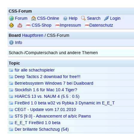
CSS-Forum
Forum
CSS-Online
Help
Search
Login
CSS-Shop
Impressum
Datenschutz
Board
Hauptforen
/ CSS-Forum
Info
Schach-/Computerschach und andere Themen
Topic
für alle schachspieler
Deep Tactics 2 download for free!!!
Betriebssystem Windows 7 bei Dualboard
Stockfish 1.6 für Mac 10.4 Tiger?
HIARCS 13 vs. NAUM 4 (5.5 : 0.5)
FireBird 1.0 beta w32 vs Rybka 3 Dynamic im E_E_T
CEGT - Update vom 17.01.2010
STS [9.0] - Advancement of a/b/c Pawns
E_E_T FireBird 1.0 beta
Der brillante Schachzug (54)