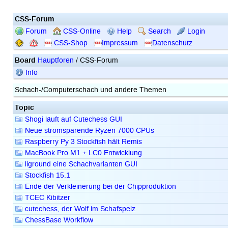
CSS-Forum
Forum
CSS-Online
Help
Search
Login
CSS-Shop
Impressum
Datenschutz
Board
Hauptforen
/ CSS-Forum
Info
Schach-/Computerschach und andere Themen
Topic
Shogi läuft auf Cutechess GUI
Neue stromsparende Ryzen 7000 CPUs
Raspberry Py 3 Stockfish hält Remis
MacBook Pro M1 + LC0 Entwicklung
liground eine Schachvarianten GUI
Stockfish 15.1
Ende der Verkleinerung bei der Chipproduktion
TCEC Kibitzer
cutechess, der Wolf im Schafspelz
ChessBase Workflow