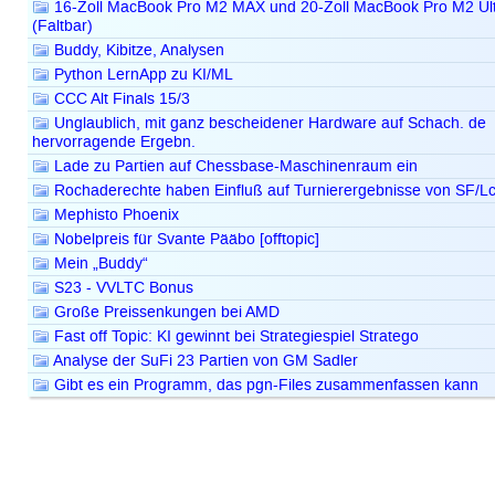
16-Zoll MacBook Pro M2 MAX und 20-Zoll MacBook Pro M2 Ult
(Faltbar)
Buddy, Kibitze, Analysen
Python LernApp zu KI/ML
CCC Alt Finals 15/3
Unglaublich, mit ganz bescheidener Hardware auf Schach. de
hervorragende Ergebn.
Lade zu Partien auf Chessbase-Maschinenraum ein
Rochaderechte haben Einfluß auf Turnierergebnisse von SF/L
Mephisto Phoenix
Nobelpreis für Svante Pääbo [offtopic]
Mein „Buddy“
S23 - VVLTC Bonus
Große Preissenkungen bei AMD
Fast off Topic: KI gewinnt bei Strategiespiel Stratego
Analyse der SuFi 23 Partien von GM Sadler
Gibt es ein Programm, das pgn-Files zusammenfassen kann