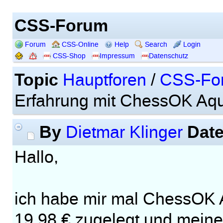
CSS-Forum
Forum
CSS-Online
Help
Search
Login
CSS-Shop
Impressum
Datenschutz
Topic
Hauptforen
/
CSS-Fo
Erfahrung mit ChessOK Aq
By
Dat
Dietmar Klinger
Hallo,
ich habe mir mal ChessOK 
19,98 € zugelegt und meine,