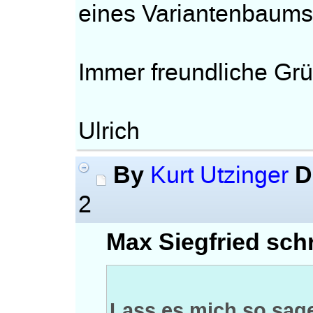
eines Variantenbaums
Immer freundliche Gr
Ulrich
By
D
Kurt Utzinger
2
Max Siegfried schr
Lass es mich so sag