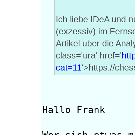
Ich liebe IDeA und nu
(exzessiv) im Fernsc
Artikel über die Ana
class='ura' href='
htt
cat=11
'>https://ch
Hallo Frank
Wer sich etwas m