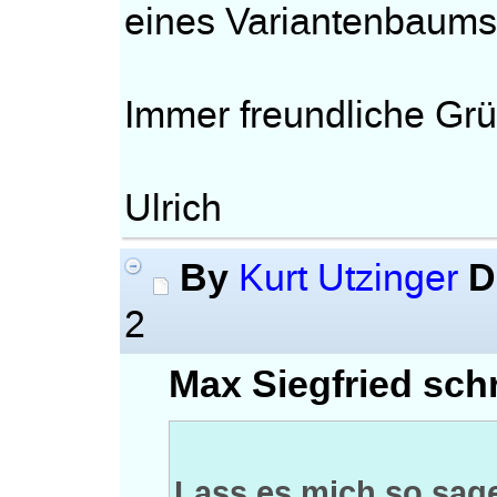
eines Variantenbaums
Immer freundliche Gr
Ulrich
By
D
Kurt Utzinger
2
Max Siegfried schr
Lass es mich so sag