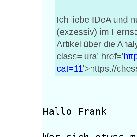
Ich liebe IDeA und nu
(exzessiv) im Fernsc
Artikel über die Ana
class='ura' href='
htt
cat=11
'>https://ch
Hallo Frank
Wer sich etwas m