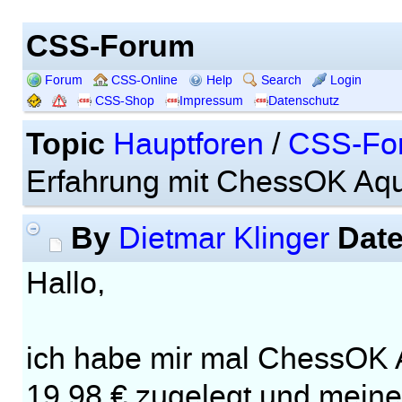
CSS-Forum
Forum
CSS-Online
Help
Search
Login
CSS-Shop
Impressum
Datenschutz
Topic
Hauptforen
/
CSS-Fo
Erfahrung mit ChessOK Aq
By
Dat
Dietmar Klinger
Hallo,
ich habe mir mal ChessOK 
19,98 € zugelegt und meine,