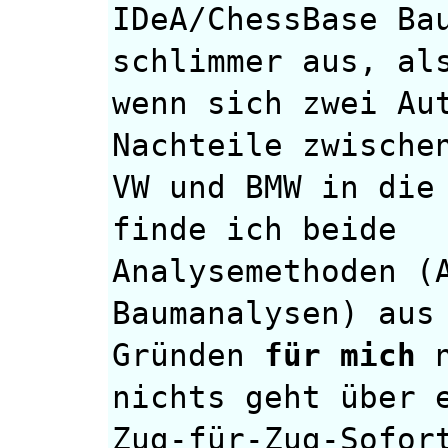
IDeA/ChessBase Ba
schlimmer aus, al
wenn sich zwei Au
Nachteile zwische
VW und BMW in die
finde ich beide
Analysemethoden (
Baumanalysen) aus
Gründen
für mich
n
nichts geht über 
Zug-für-Zug-Sofor