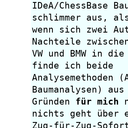
IDeA/ChessBase Ba
schlimmer aus, al
wenn sich zwei Au
Nachteile zwische
VW und BMW in die
finde ich beide
Analysemethoden (
Baumanalysen) aus
Gründen
für mich
n
nichts geht über 
Zug-für-Zug-Sofor