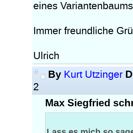
eines Variantenbaums
Immer freundliche Gr
Ulrich
By
D
Kurt Utzinger
2
Max Siegfried schr
Lass es mich so sag