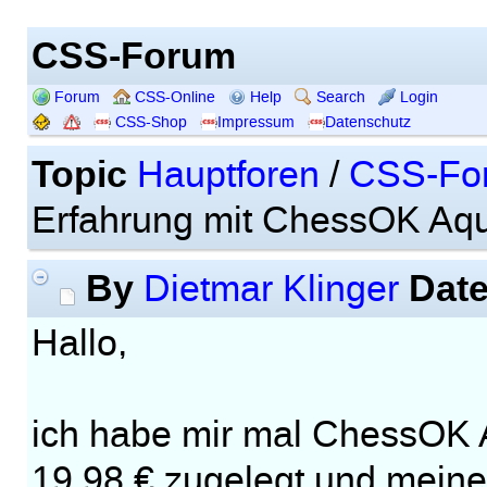
CSS-Forum
Forum
CSS-Online
Help
Search
Login
CSS-Shop
Impressum
Datenschutz
Topic
Hauptforen
/
CSS-Fo
Erfahrung mit ChessOK Aq
By
Dat
Dietmar Klinger
Hallo,
ich habe mir mal ChessOK 
19,98 € zugelegt und meine,