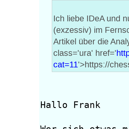
Ich liebe IDeA und nu
(exzessiv) im Fernsc
Artikel über die Ana
class='ura' href='
htt
cat=11
'>https://ch
Hallo Frank
Wer sich etwas m