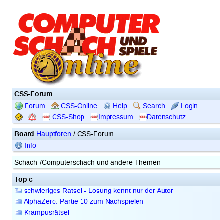
CSS-Forum
Forum
CSS-Online
Help
Search
Login
CSS-Shop
Impressum
Datenschutz
Board
Hauptforen
/ CSS-Forum
Info
Schach-/Computerschach und andere Themen
Topic
schwieriges Rätsel - Lösung kennt nur der Autor
AlphaZero: Partie 10 zum Nachspielen
Krampusrätsel