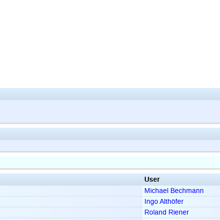
User
Michael Bechmann
Ingo Althöfer
Roland Riener