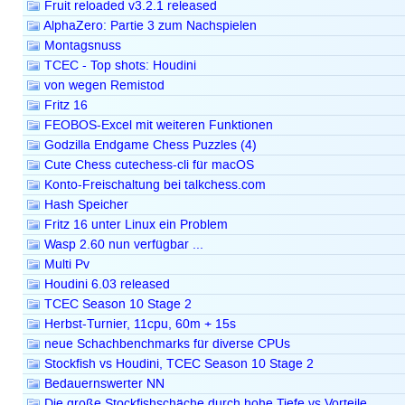
Fruit reloaded v3.2.1 released
AlphaZero: Partie 3 zum Nachspielen
Montagsnuss
TCEC - Top shots: Houdini
von wegen Remistod
Fritz 16
FEOBOS-Excel mit weiteren Funktionen
Godzilla Endgame Chess Puzzles (4)
Cute Chess cutechess-cli für macOS
Konto-Freischaltung bei talkchess.com
Hash Speicher
Fritz 16 unter Linux ein Problem
Wasp 2.60 nun verfügbar ...
Multi Pv
Houdini 6.03 released
TCEC Season 10 Stage 2
Herbst-Turnier, 11cpu, 60m + 15s
neue Schachbenchmarks für diverse CPUs
Stockfish vs Houdini, TCEC Season 10 Stage 2
Bedauernswerter NN
Die große Stockfishschäche durch hohe Tiefe vs Vorteile