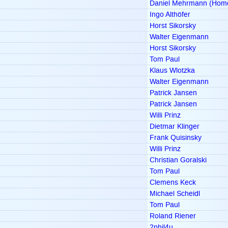
Daniel Mehrmann (Hom
Ingo Althöfer
Horst Sikorsky
Walter Eigenmann
Horst Sikorsky
Tom Paul
Klaus Wlotzka
Walter Eigenmann
Patrick Jansen
Patrick Jansen
Willi Prinz
Dietmar Klinger
Frank Quisinsky
Willi Prinz
Christian Goralski
Tom Paul
Clemens Keck
Michael Scheidl
Tom Paul
Roland Riener
2phil4u