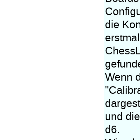
Configu
die Kon
erstma
ChessL
gefund
Wenn da
"Calibr
dargest
und die
d6.