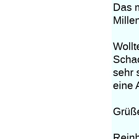
Das 
Mille
Wollt
Schac
sehr 
eine
Grüß
Rein