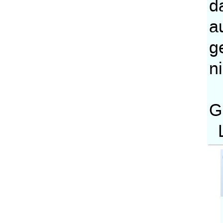
d
a
g
n
G
L