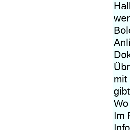
Hal
wen
Bol
Anl
Dok
Übr
mit
gib
Wo 
Im 
Inf