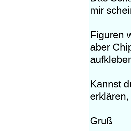
mir schei
Figuren w
aber Chi
aufklebe
Kannst d
erklären
Gruß