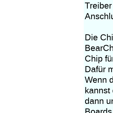
Treiber
Anschlu
Die Chi
BearChe
Chip fü
Dafür m
Wenn du
kannst 
dann un
Boards