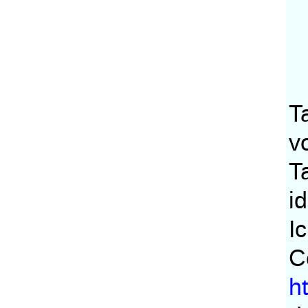
T
v
T
i
I
C
h