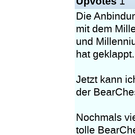
Upvotes
1
Die Anbindu
mit dem Mill
und Millenn
hat geklappt
Jetzt kann ic
der BearChe
Nochmals vie
tolle BearCh