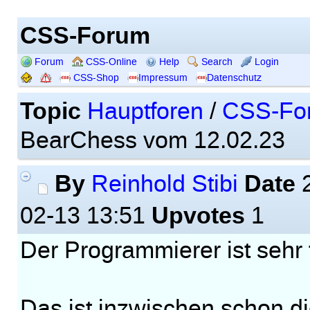
CSS-Forum
Forum
CSS-Online
Help
Search
Login
CSS-Shop
Impressum
Datenschutz
Topic
Hauptforen
/
CSS-Fo
BearChess vom 12.02.23
By
Date
Reinhold Stibi
2
Upvotes
02-13 13:51
1
Der Programmierer ist sehr f
Das ist inzwischen schon di