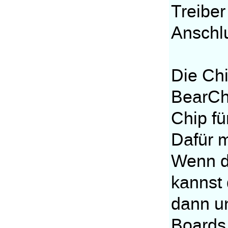
Treiber
Anschlu
Die Chi
BearChe
Chip fü
Dafür m
Wenn du
kannst 
dann un
Boards