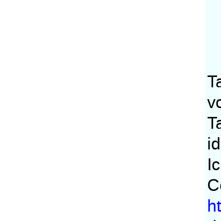
T
v
T
i
I
C
h