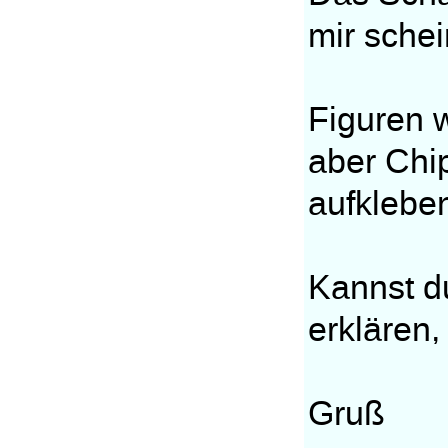
mir schei
Figuren w
aber Chi
aufklebe
Kannst d
erklären
Gruß