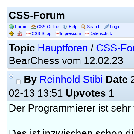
CSS-Forum
Forum
CSS-Online
Help
Search
Login
CSS-Shop
Impressum
Datenschutz
Topic
Hauptforen
/
CSS-Fo
BearChess vom 12.02.23
By
Date
Reinhold Stibi
2
Upvotes
02-13 13:51
1
Der Programmierer ist sehr f
Das ist inzwischen schon di