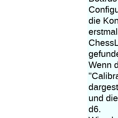
Configu
die Kon
erstma
ChessL
gefund
Wenn da
"Calibr
dargest
und die
d6.