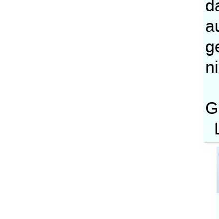
d
a
g
n
G
L