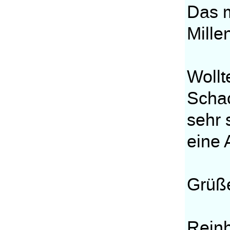
Das 
Mille
Wollt
Schac
sehr 
eine
Grüß
Rein