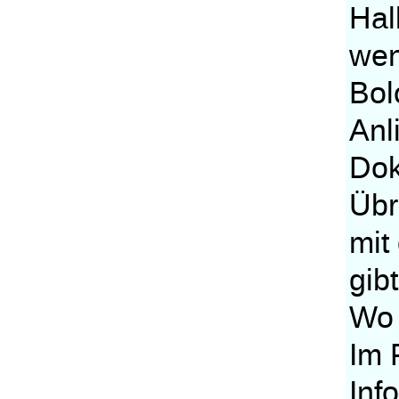
Hal
wen
Bol
Anl
Dok
Übr
mit
gib
Wo 
Im 
Inf