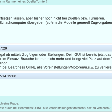
n im Rahmen eines Duells/Turnier?
rtsetzen lassen, aber bisher noch nicht bei Duellen bzw. Turnieren.
e Schachcomputer übergeben (sofern die Modelle generell Zugvorgaben
7:29
al ob mittels Zugfolgen oder Stellungen. Dein GUI ist bereits jetzt da
im Einsatz. Brauche ich nun nicht mehr und bringt viel Platz auf dem 
Frage:
 bei Bearchess OHNE alle Voreinstellungen/Motoren/u.s.w. zu verlier
-14 19:08
ch eine Frage:
ate durch bei Bearchess OHNE alle Voreinstellungen/Motoren/u.s.w. zu verlieren?