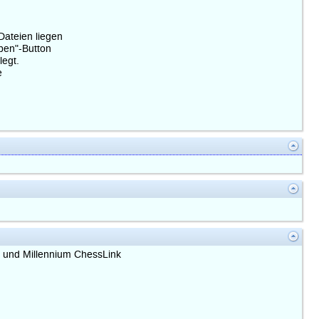
Dateien liegen
pen"-Button
legt.
e
t und Millennium ChessLink