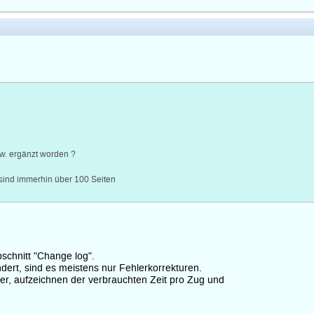
zw. ergänzt worden ?
sind immerhin über 100 Seiten
schnitt "Change log".
dert, sind es meistens nur Fehlerkorrekturen.
tter, aufzeichnen der verbrauchten Zeit pro Zug und