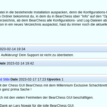
tei in die bestehende Installation auspacken, denn die Konfigurations-
 Ordner bekommst du, in dem du in BearChess über "Info" auf den "O
Verzeichnis, ab dem BearChess alle Konfigurations- und Log-Dateien ab
on in ein neues Verzeichnis auspackst, hast du immer noch die aktuell
023-02-14 19:34
 Aufklärung! Dein Support ist nicht zu überbieten.
Date
2023-02-14 19:42
Date
Upvotes
d Stibi
2023-02-17 17:23
1
it der Chess GUI BearChess mit dem Millennium Exclusive Schachbret
ne ganz prima Sache !
ich mit den vielen Feinheiten der BearChess GUI beschäftigen.
Dank an Lars Nowak für die tolle BearChess GUI.