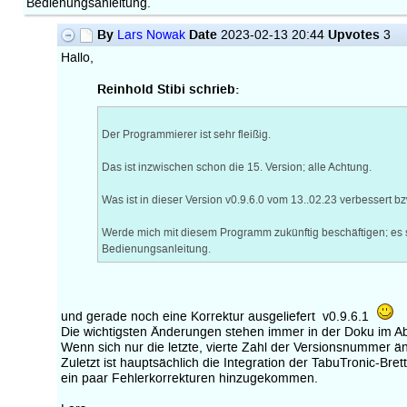
Bedienungsanleitung.
By
Date
Upvotes
Lars Nowak
2023-02-13 20:44
3
Hallo,
Reinhold Stibi schrieb:
Der Programmierer ist sehr fleißig.
Das ist inzwischen schon die 15. Version; alle Achtung.
Was ist in dieser Version v0.9.6.0 vom 13..02.23 verbessert b
Werde mich mit diesem Programm zukünftig beschäftigen; es 
Bedienungsanleitung.
und gerade noch eine Korrektur ausgeliefert v0.9.6.1
Die wichtigsten Änderungen stehen immer in der Doku im Ab
Wenn sich nur die letzte, vierte Zahl der Versionsnummer än
Zuletzt ist hauptsächlich die Integration der TabuTronic-Bre
ein paar Fehlerkorrekturen hinzugekommen.