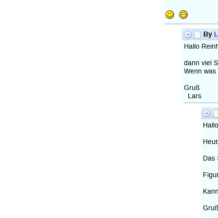
By
L
Hallo Rein
dann viel 
Wenn was i
Gruß
Lars
Hallo
Heut
Das 
Figu
Kann
Gru