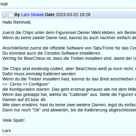
hold
By
Date
Lars Nowak
2023-03-01 19:28
Hallo Reinhold,
zuerst die Chips unter dem Figurenset Deiner Wahl kleben, am Besten
Wenn du keine zweite Dame hast, kannst du auch nachher einfach di
Anschließend zuerst die offizielle Software von TabuTronic für das Ce
Du könntest auch die Certabo-Software installieren.
Wichtig für BearChess ist, dass die Treiber installiert sind, damit de
Die Chips sind eindeutig codiert, aber BearChess weiß ja noch nicht, 
Dafür muss einmalig Kalibriert werden.
Wenn du die Treiber installiert hast, kannst du das Brett anschließe
=> Cerno => Configure"
die Konfiguration starten. Das geht erstmal genauso wie mit dem M
Wenn das geklappt hat, wählst du "Calibrate" aus. Stelle die Figuren w
Damen auf d3 bzw. d6.
Wie oben erwähnt, hast du keine zwei weitere Damen, legst du einfac
Dann nur noch "Ok" und abwarten, bis die Kalibrierung abgeschlossen
Viele Spaß!
Lars