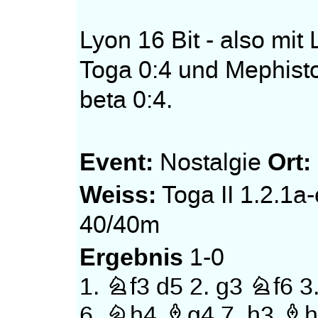
Lyon 16 Bit - also mi
Toga 0:4 und Mephisto
beta 0:4.
Event:
Ort:
Nostalgie
Weiss:
Toga II 1.2.1a
40/40m
Ergebnis
1-0
1.
Nf3
d5
2.
g3
Nf6
3
6.
Nh4
Bg4
7.
h3
Bh