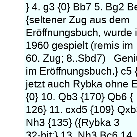
} 4. g3 {0} Bb7 5. Bg2 
{seltener Zug aus dem
Eröffnungsbuch, wurde i
1960 gespielt (remis im
60. Zug; 8..Sbd7) Geni
im Eröffnungsbuch.} c5 
jetzt auch Rybka ohne E
{0} 10. Qb3 {170} Qb6 {
126} 11. cxd5 {109} Qxb3
Nh3 {135} ({Rybka 3
32-bit:} 13. Nh3 Bc6 14