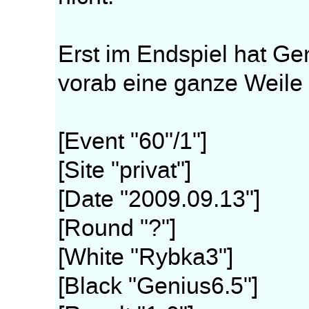
Erst im Endspiel hat Ge
vorab eine ganze Weile 
[Event "60"/1"]
[Site "privat"]
[Date "2009.09.13"]
[Round "?"]
[White "Rybka3"]
[Black "Genius6.5"]