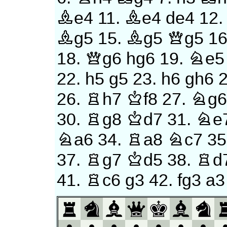
Be4
11.
Be4
de4
12
Bg5
15.
Bg5
Qg5
1
18.
Qg6
hg6
19.
Ne5
22.
h5
g5
23.
h6
gh6
26.
Rh7
Kf8
27.
Ng
30.
Rg8
Kd7
31.
Ne
Na6
34.
Ra8
Nc7
35
37.
Rg7
Kd5
38.
Rd
41.
Rc6
g3
42.
fg3
a3