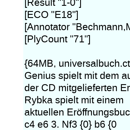
[Result "1-0"]
[ECO "E18"]
[Annotator "Bechmann,M
[PlyCount "71"]
{64MB, universalbuch
Genius spielt mit dem a
der CD mitgelieferten 
Rybka spielt mit einem
aktuellen Eröffnungsbuc
c4 e6 3. Nf3 {0} b6 {0