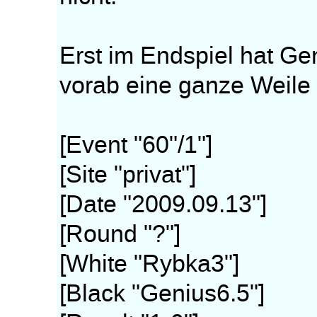
Erst im Endspiel hat Ge
vorab eine ganze Weile 
[Event "60"/1"]
[Site "privat"]
[Date "2009.09.13"]
[Round "?"]
[White "Rybka3"]
[Black "Genius6.5"]