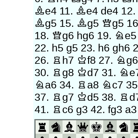
Be4
11.
Be4
de4
12
Bg5
15.
Bg5
Qg5
1
18.
Qg6
hg6
19.
Ne5
22.
h5
g5
23.
h6
gh6
26.
Rh7
Kf8
27.
Ng
30.
Rg8
Kd7
31.
Ne
Na6
34.
Ra8
Nc7
35
37.
Rg7
Kd5
38.
Rd
41.
Rc6
g3
42.
fg3
a3