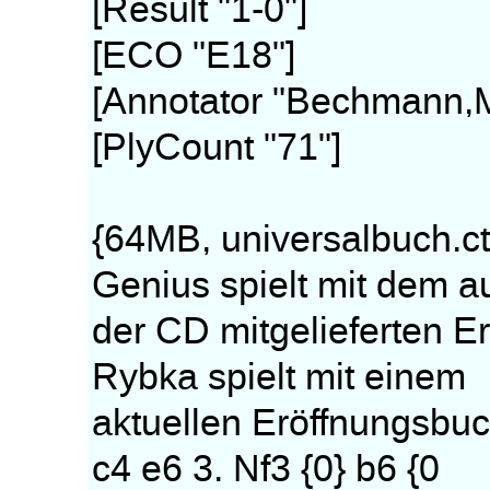
[Result "1-0"]
[ECO "E18"]
[Annotator "Bechmann,M
[PlyCount "71"]
{64MB, universalbuch
Genius spielt mit dem a
der CD mitgelieferten 
Rybka spielt mit einem
aktuellen Eröffnungsbuc
c4 e6 3. Nf3 {0} b6 {0