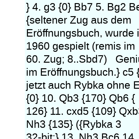
} 4. g3 {0} Bb7 5. Bg2 
{seltener Zug aus dem
Eröffnungsbuch, wurde i
1960 gespielt (remis im
60. Zug; 8..Sbd7) Geni
im Eröffnungsbuch.} c5 
jetzt auch Rybka ohne E
{0} 10. Qb3 {170} Qb6 {
126} 11. cxd5 {109} Qxb3
Nh3 {135} ({Rybka 3
32-bit:} 13. Nh3 Bc6 14