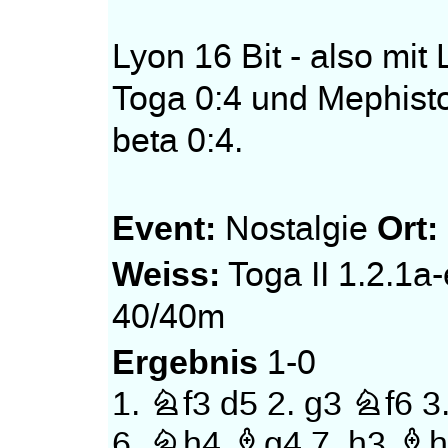
Lyon 16 Bit - also mi
Toga 0:4 und Mephisto
beta 0:4.
Event:
Ort:
Nostalgie
Weiss:
Toga II 1.2.1a
40/40m
Ergebnis
1-0
1.
Nf3
d5
2.
g3
Nf6
3
6.
Nh4
Bg4
7.
h3
Bh