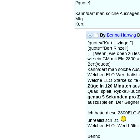
[/quote]
Kann/darf man solche Aussagen 
Mfg
Kurt
By
D
Benno Hartwig
[quote="Kurt Utzinger"]
[quote="Bert Rinzel"]
[...] Wenn, wie oben zu le
wie ein GM mit Elo 2800 auf
Bert[/quote]
Kann/darf man solche Auss
Welchen ELO-Wert hältst d
Welche ELO-Stärke sollte
Züge in 120 Minuten
aus
Quad spielt, Rybka3-Buch
genau 5 Sekunden pro 
auszuspielen. Der Gegner
Ich hatte diese 2800ELO-
unrealistisch ist.
Welchen ELO- Wert hältst d
Benno