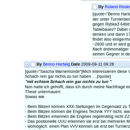
By
Roland Rösle
[quote="Benno Hartw
der unter Turnierb
gegen Rybka3 64bit,
Tablebases? Dabei 
denken und dann 17
findet also einiger
~2600 und er wird g
Nach dreimonatiger V
seinen Gegner in de
By
Date
Benno Hartwig
2009-09-11 09:28
[quote="Sascha Warnemünde"]Mich interessieren diese Ve
Schach rein gar nichts zu tun haben. ...[/quote]
"mit echtem Schach rein gar nichts zu tun "
Nun hatte ich gehofft, dass ich durch meine Nachfrage e
These untermauert.
Sowas wie
- Beim Blitzen können XXX-Stellungen im Gegensatz zu T
- Beim Blitzen können die Engines Technik YYY nicht, was
- Beim Blitzen erkennen die Engines regelmäßig nicht ZZZ
- Das positionelle UUU erkennen sie erst bei mehreren 
- womöglich: einen Plan VVV können sie erst bei Turnierz