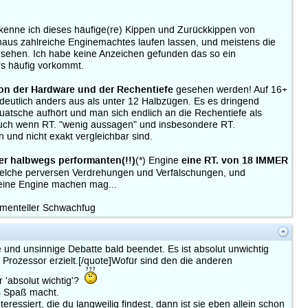
n kenne ich dieses häufige(re) Kippen und Zurückkippen von
aus zahlreiche Enginemachtes laufen lassen, und meistens die
ehen. Ich habe keine Anzeichen gefunden das so ein
rs häufig vorkommt.
on der Hardware und der Rechentiefe
gesehen werden! Auf 16+
h deutlich anders aus als unter 12 Halbzügen. Es es dringend
atsche aufhört und man sich endlich an die Rechentiefe als
 auch wenn RT. "wenig aussagen" und insbesondere RT.
und nicht exakt vergleichbar sind.
ner halbwegs performanten(!!)
eine RT. von 18 IMMER
(*) Engine
welche perversen Verdrehungen und Verfälschungen, und
 eine Engine machen mag...
menteller Schwachfug
e und unsinnige Debatte bald beendet. Es ist absolut unwichtig
Prozessor erzielt.[/quote]Wofür sind den die anderen
r 'absolut wichtig'?
as Spaß macht.
ssiert, die du langweilig findest, dann ist sie eben allein schon