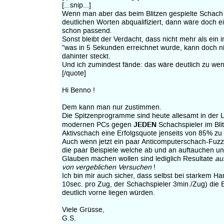
[...snip...]
Wenn man aber das beim Blitzen gespielte Schach '
deutlichen Worten abqualifiziert, dann wäre doch 
schon passend.
Sonst bleibt der Verdacht, dass nicht mehr als ein 
"was in 5 Sekunden erreichnet wurde, kann doch ni
dahinter steckt.
Und ich zumindest fände: das wäre deutlich zu wen
[/quote]
Hi Benno !
Dem kann man nur zustimmen.
Die Spitzenprogramme sind heute allesamt in der 
JEDEN
modernen PCs gegen
Schachspieler im Bli
Aktivschach eine Erfolgsquote jenseits von 85% zu 
Auch wenn jetzt ein paar Anticomputerschach-Fuzz
die paar Beispiele welche ab und an auftauchen u
Glauben machen wollen sind lediglich Resultate
au
von vergeblichen Versuchen
!
Ich bin mir auch sicher, dass selbst bei starkem 
10sec. pro Zug, der Schachspieler 3min./Zug) die
deutlich vorne liegen würden.
Viele Grüsse,
G.S.