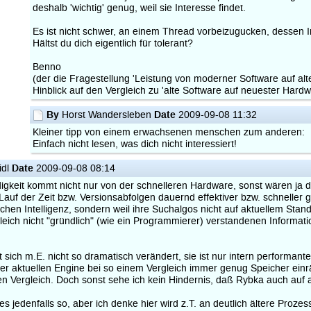
deshalb 'wichtig' genug, weil sie Interesse findet.
Es ist nicht schwer, an einem Thread vorbeizugucken, dessen Inh
Hältst du dich eigentlich für tolerant?
Benno
(der die Fragestellung 'Leistung von moderner Software auf alt
Hinblick auf den Vergleich zu 'alte Software auf neuester Hardw
By
Date
Horst Wandersleben
2009-09-08 11:32
Kleiner tipp von einem erwachsenen menschen zum anderen:
Einfach nicht lesen, was dich nicht interessiert!
Date
idl
2009-09-08 08:14
gkeit kommt nicht nur von der schnelleren Hardware, sonst wären ja d
Lauf der Zeit bzw. Versionsabfolgen dauernd effektiver bzw. schneller 
lichen Intelligenz, sondern weil ihre Suchalgos nicht auf aktuellem Sta
eich nicht "gründlich" (wie ein Programmierer) verstandenen Informati
 sich m.E. nicht so dramatisch verändert, sie ist nur intern performant
iner aktuellen Engine bei so einem Vergleich immer genug Speicher ein
len Vergleich. Doch sonst sehe ich kein Hindernis, daß Rybka auch auf 
es jedenfalls so, aber ich denke hier wird z.T. an deutlich ältere Proz