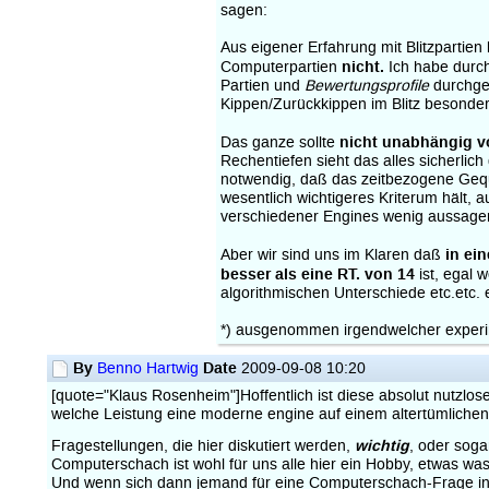
sagen:
Aus eigener Erfahrung mit Blitzpartie
nicht.
Computerpartien
Ich habe durch
Partien und
Bewertungsprofile
durchges
Kippen/Zurückkippen im Blitz besonde
nicht unabhängig v
Das ganze sollte
Rechentiefen sieht das alles sicherlic
notwendig, daß das zeitbezogene Gequ
wesentlich wichtigeres Kriterum hält,
verschiedener Engines wenig aussagen 
in ei
Aber wir sind uns im Klaren daß
besser als eine RT. von 14
ist, egal 
algorithmischen Unterschiede etc.etc.
*) ausgenommen irgendwelcher experi
By
Date
Benno Hartwig
2009-09-08 10:20
[quote="Klaus Rosenheim"]Hoffentlich ist diese absolut nutzlos
welche Leistung eine moderne engine auf einem altertümlichen 
wichtig
Fragestellungen, die hier diskutiert werden,
, oder soga
Computerschach ist wohl für uns alle hier ein Hobby, etwas w
Und wenn sich dann jemand für eine Computerschach-Frage intere