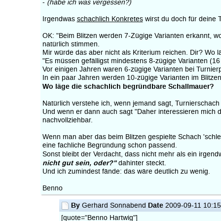
-
(habe ich was vergessen?)
Irgendwas
schachlich Konkretes
wirst du doch für deine
OK: "Beim Blitzen werden 7-Zügige Varianten erkannt, w
natürlich stimmen.
Mir würde das aber nicht als Kriterium reichen. Dir? Wo 
"Es müssen gefälligst mindestens 8-zügige Varianten (16 
Vor einigen Jahren waren 6-zügige Varianten bei Turnierp
In ein paar Jahren werden 10-zügige Varianten im Blitz
Wo läge die schachlich begründbare Schallmauer?
Natürlich verstehe ich, wenn jemand sagt, Turnierschach 
Und wenn er dann auch sagt "Daher interessieren mich di
nachvollziehbar.
Wenn man aber das beim Blitzen gespielte Schach 'schlec
eine fachliche Begründung schon passend.
Sonst bleibt der Verdacht, dass nicht mehr als ein irgen
nicht gut sein, oder?"
dahinter steckt.
Und ich zumindest fände: das wäre deutlich zu wenig.
Benno
By
Date
Gerhard Sonnabend
2009-09-11 10:1
[quote="Benno Hartwig"]