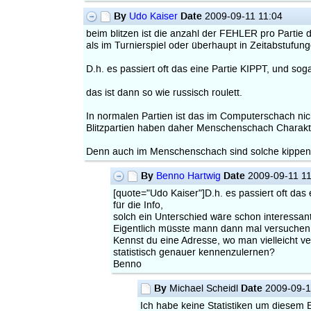
By
Date
Udo Kaiser
2009-09-11 11:04
beim blitzen ist die anzahl der FEHLER pro Partie
als im Turnierspiel oder überhaupt in Zeitabstufu
D.h. es passiert oft das eine Partie KIPPT, und s
das ist dann so wie russisch roulett.
In normalen Partien ist das im Computerschach ni
Blitzpartien haben daher Menschenschach Charakt
Denn auch im Menschenschach sind solche kippend
By
Date
Benno Hartwig
2009-09-11 11
[quote="Udo Kaiser"]D.h. es passiert oft d
für die Info,
solch ein Unterschied wäre schon interessant
Eigentlich müsste mann dann mal versuchen, 
Kennst du eine Adresse, wo man vielleicht ve
statistisch genauer kennenzulernen?
Benno
By
Date
Michael Scheidl
2009-09-1
Ich habe keine Statistiken um diesem 