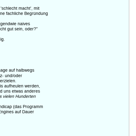
schlecht macht', mit
eine fachliche Begründung
irgendwie naives
cht gut sein, oder?"
ig.
Lage auf halbwegs
tz- und/oder
erzielen.
is aufheulen werden,
nd uns etwas anderes
s vielen Hunderten
Handicap (das Programm
 Engines auf Dauer