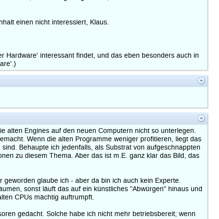
alt einen nicht interessiert, Klaus.
er Hardware' interessant findet, und das eben besonders auch in
are'.)
ie alten Engines auf den neuen Computern nicht so unterlegen.
gemacht. Wenn die alten Programme weniger profitieren, liegt das
nd sind. Behaupte ich jedenfalls, als Substrat von aufgeschnappten
onen zu diesem Thema. Aber das ist m.E. ganz klar das Bild, das
er geworden glaube ich - aber da bin ich auch kein Experte.
räumen, sonst läuft das auf ein künstliches "Abwürgen" hinaus und
alten CPUs mächtig auftrumpft.
essoren gedacht. Solche habe ich nicht mehr betriebsbereit; wenn