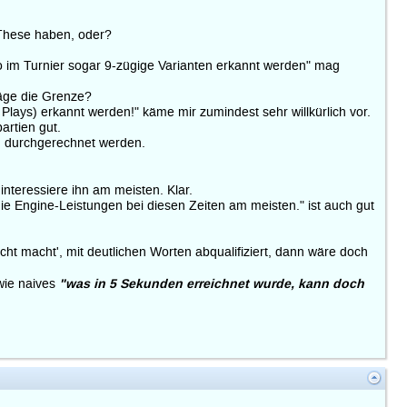
 These haben, oder?
o im Turnier sogar 9-zügige Varianten erkannt werden" mag
läge die Grenze?
Plays) erkannt werden!" käme mir zumindest sehr willkürlich vor.
artien gut.
en durchgerechnet werden.
interessiere ihn am meisten. Klar.
e Engine-Leistungen bei diesen Zeiten am meisten." ist auch gut
ht macht', mit deutlichen Worten abqualifiziert, dann wäre doch
"was in 5 Sekunden erreichnet wurde, kann doch
dwie naives
5