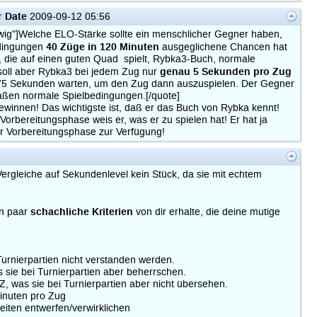
Date
r
2009-09-12 05:56
ig"]Welche ELO-Stärke sollte ein menschlicher Gegner haben,
40 Züge in 120 Minuten
edingungen
ausgeglichene Chancen hat
 die auf einen guten Quad spielt, Rybka3-Buch, normale
genau 5 Sekunden pro Zug
soll aber Rybka3 bei jedem Zug nur
5 Sekunden warten, um den Zug dann auszuspielen. Der Gegner
maßen normale Spielbedingungen.[/quote]
ewinnen! Das wichtigste ist, daß er das Buch von Rybka kennt!
orbereitungsphase weis er, was er zu spielen hat! Er hat ja
r Vorbereitungsphase zur Verfügung!
rgleiche auf Sekundenlevel kein Stück, da sie mit echtem
schachliche Kriterien
in paar
von dir erhalte, die deine mutige
urnierpartien nicht verstanden werden.
 sie bei Turnierpartien aber beherrschen.
, was sie bei Turnierpartien aber nicht übersehen.
Minuten pro Zug
eiten entwerfen/verwirklichen