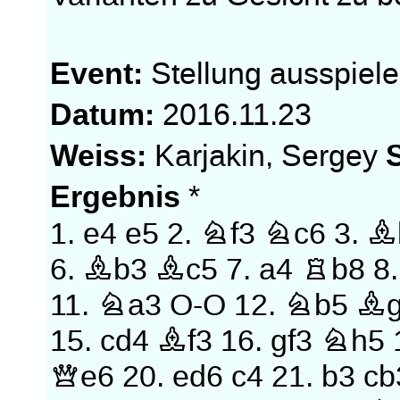
Event:
Stellung ausspiel
Datum:
2016.11.23
Weiss:
Karjakin, Sergey
Ergebnis
*
1.
e4
e5
2.
Nf3
Nc6
3.
B
6.
Bb3
Bc5
7.
a4
Rb8
8
11.
Na3
O-O
12.
Nb5
Bg
15.
cd4
Bf3
16.
gf3
Nh5
Qe6
20.
ed6
c4
21.
b3
cb