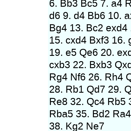
6. Bb3 Bc5 7. a4 R
d6 9. d4 Bb6 10. 
Bg4 13. Bc2 exd4
15. cxd4 Bxf3 16.
19. e5 Qe6 20. ex
cxb3 22. Bxb3 Qxd
Rg4 Nf6 26. Rh4 
28. Rb1 Qd7 29. 
Re8 32. Qc4 Rb5 
Rba5 35. Bd2 Ra4
38. Kg2 Ne7