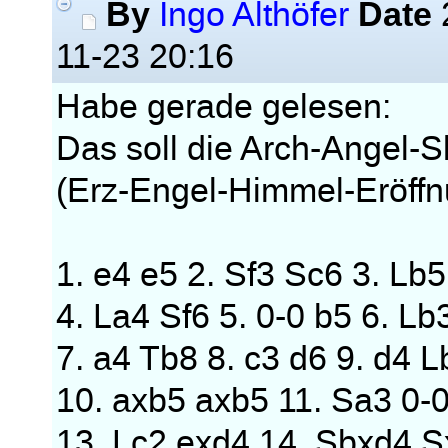
By
Date
Ingo Althöfer
11-23 20:16
Habe gerade gelesen:
Das soll die Arch-Angel-S
(Erz-Engel-Himmel-Eröffn
1. e4 e5 2. Sf3 Sc6 3. Lb
4. La4 Sf6 5. 0-0 b5 6. Lb
7. a4 Tb8 8. c3 d6 9. d4 L
10. axb5 axb5 11. Sa3 0-
13. Lc2 exd4 14. Sbxd4 S