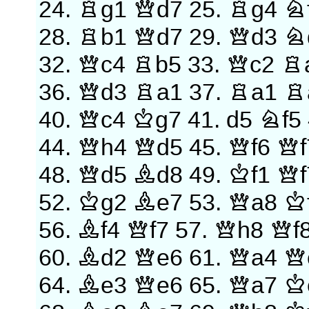
24.
Rg1
Qd7
25.
Rg4
N
28.
Rb1
Qd7
29.
Qd3
N
32.
Qc4
Rb5
33.
Qc2
R
36.
Qd3
Ra1
37.
Ra1
R
40.
Qc4
Kg7
41.
d5
Nf5
44.
Qh4
Qd5
45.
Qf6
Qf
48.
Qd5
Bd8
49.
Kf1
Qf
52.
Kg2
Be7
53.
Qa8
K
56.
Bf4
Qf7
57.
Qh8
Qf
60.
Bd2
Qe6
61.
Qa4
Q
64.
Be3
Qe6
65.
Qa7
K