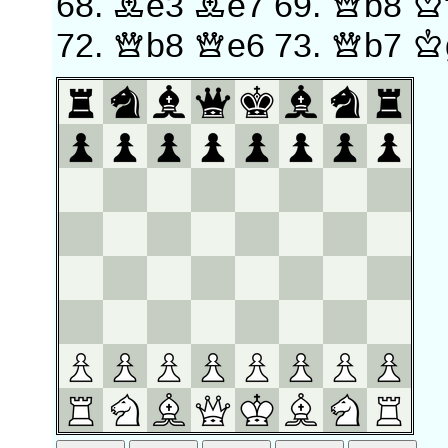
68.
Be3
Be7
69.
Qb8
K
72.
Qb8
Qe6
73.
Qb7
K