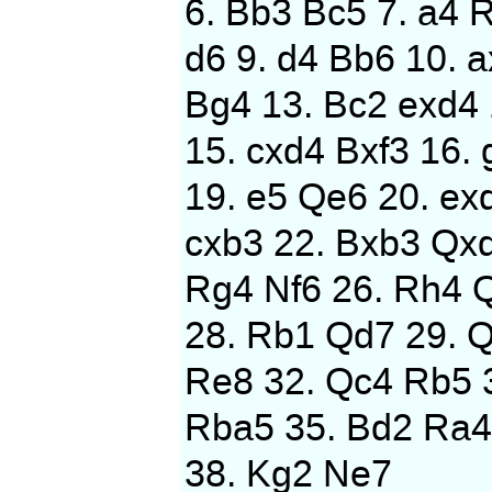
6. Bb3 Bc5 7. a4 R
d6 9. d4 Bb6 10. 
Bg4 13. Bc2 exd4
15. cxd4 Bxf3 16.
19. e5 Qe6 20. ex
cxb3 22. Bxb3 Qxd
Rg4 Nf6 26. Rh4 
28. Rb1 Qd7 29. 
Re8 32. Qc4 Rb5 
Rba5 35. Bd2 Ra4
38. Kg2 Ne7