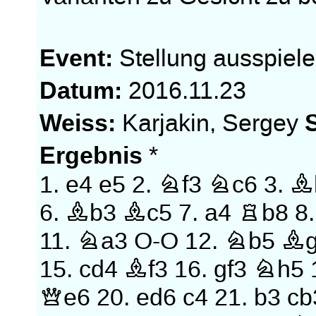
Event:
Stellung ausspiel
Datum:
2016.11.23
Weiss:
Karjakin, Sergey
Ergebnis
*
1.
e4
e5
2.
Nf3
Nc6
3.
B
6.
Bb3
Bc5
7.
a4
Rb8
8
11.
Na3
O-O
12.
Nb5
Bg
15.
cd4
Bf3
16.
gf3
Nh5
Qe6
20.
ed6
c4
21.
b3
cb