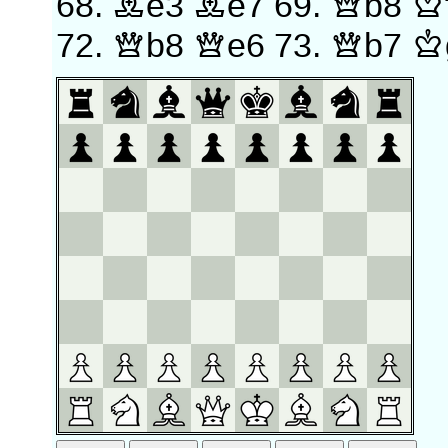
68.
Be3
Be7
69.
Qb8
K
72.
Qb8
Qe6
73.
Qb7
K