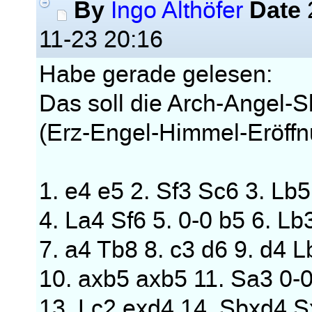
By
Date
Ingo Althöfer
11-23 20:16
Habe gerade gelesen:
Das soll die Arch-Angel-S
(Erz-Engel-Himmel-Eröffn
1. e4 e5 2. Sf3 Sc6 3. Lb
4. La4 Sf6 5. 0-0 b5 6. Lb
7. a4 Tb8 8. c3 d6 9. d4 L
10. axb5 axb5 11. Sa3 0-
13. Lc2 exd4 14. Sbxd4 S