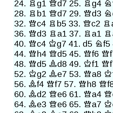
24.
Rg1
Qd7
25.
Rg4
N
28.
Rb1
Qd7
29.
Qd3
N
32.
Qc4
Rb5
33.
Qc2
R
36.
Qd3
Ra1
37.
Ra1
R
40.
Qc4
Kg7
41.
d5
Nf5
44.
Qh4
Qd5
45.
Qf6
Qf
48.
Qd5
Bd8
49.
Kf1
Qf
52.
Kg2
Be7
53.
Qa8
K
56.
Bf4
Qf7
57.
Qh8
Qf
60.
Bd2
Qe6
61.
Qa4
Q
64.
Be3
Qe6
65.
Qa7
K