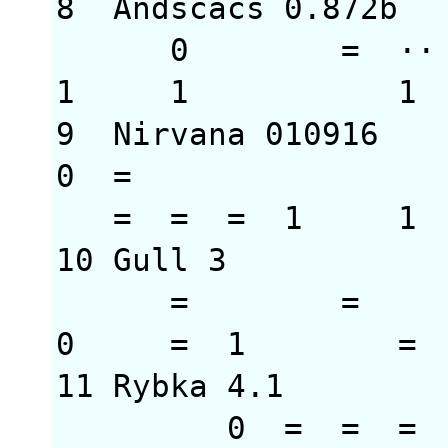
8 Andscacs 0.87
0 =
1 1 1 =
9 Nirvana 01091
0 =
= = = 1
10 Gull 3 31
= 
0 = 1 = 
11 Rybka 4.1 
0 = = = 