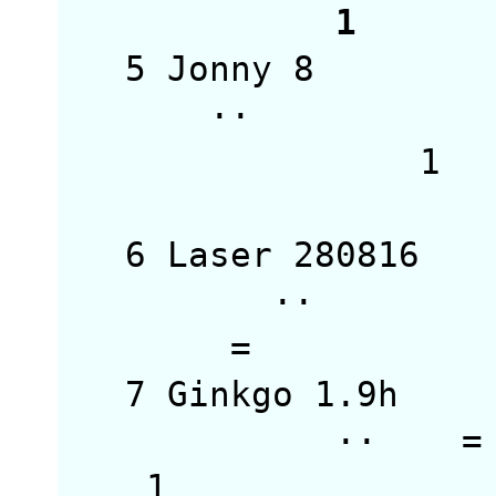
1 
5 Jonny 8 
1 
6 Laser 28081
··
7 Ginkgo 1.9
·
1