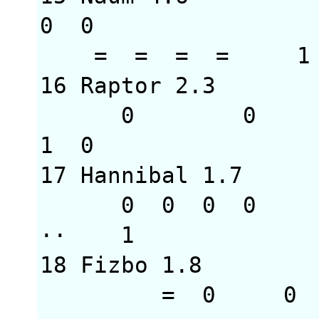
0 0
= = = 
16 Raptor 2.3
0 0 = 
1 0 
17 Hannibal 1.
0 0 0 0
··
18 Fizbo 1.8 2
= 0 0