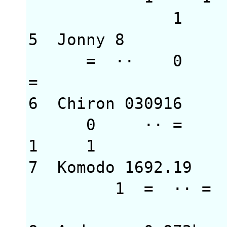
1
5 Jonny 8 30
= ·· 
= 1 1
6 Chiron 03091
0 ··
1 1 1 
7 Komodo 1692.1
1 = ·· = 