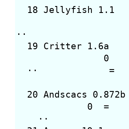
18 Jellyfish 1
··
19 Critter 1.
··
20 Andscacs 0.
0 
·