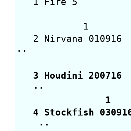
1 Fire 5 311
1
2 Nirvana 0109
·
1
3 Houdini 2007
1 
4 Stockfish 03