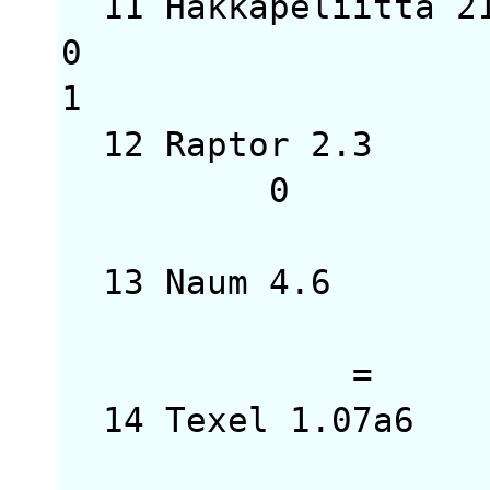
11 Hakkapeliitta 
0
1
12 Raptor 2.
0 
13 Naum 4.6
·
=
14 Texel 1.07
0