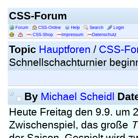
CSS-Forum
Forum
CSS-Online
Help
Search
Login
CSS-Shop
Impressum
Datenschutz
Topic
Hauptforen
/
CSS-Fo
Schnellschachturnier beginn
By
Dat
Michael Scheidl
Heute Freitag den 9.9. um 2
Zwischenspiel, das große
T