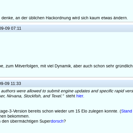
ich denke, an der üblichen Hackordnung wird sich kaum etwas ändern.
9-09 07:11
abe, zum Mitverfolgen, mit viel Dynamik, aber auch schon sehr gründli
9-09 11:33
 authors were allowed to submit engine updates and specific rapid versi
r, Nirvana, Stockfish, and Texel."
steht
hier
.
tage-3-Version bereits schon wieder um 15 Elo zulegen konnte. (
Stand
sehen bekommen.
en den übermächtigen Super
dorsch
?