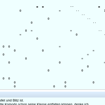
.19 3230 1.5 3 2.
16 2890 1.5 3 2.
 2899 1.5 3 0.7
.1 2295 1.5 3 0.
6a 3073 1.5 3 0.2
872b 3094 1.0 3 1.
1 2742 1.0 3 1.5
01 2757 1.0 3 0.5
 1.63 2752 0.5 3 1.
.7 3012 0.5 3 0.7
16 2606 0.5 3 0.7
.40b 2749 0.5 3 0.
2.15 2918 0.5 3 0.
 2520 0.5 3 0.2
b2 2334 0.5 3 0.
.0 2286 0.0 3 0.
.9 3012 0.0 3 0.
87 2302 0.0 3 0.0
et und Blitz ist.
llte Komodo schon seine Klasse entfalten können, denke ich.