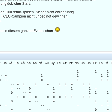
unglücklicher Start.
 Gull remis spielen. Sicher nicht ehrenrührig.
 TCEC-Campion nicht unbedingt gewinnen.
.
gine in diesem ganzen Event schon.
 Ko An Ni Gu Ry Te Cr Pr Na Ra Ha Fz La Di Bo Ar
0 11 38.50 ·· 1 1 1 1 
28 10.0 11 44.00 ·· = 1 1
2 10.0 11 41.75 = ·· = 1 
9.5 11 55.50 ·· = 1 1 =
0 11 33.75 = ·· 0 1 1 
4 9.0 11 32.50 0 ·· = = 
0 8.5 11 49.75 1 = ·· = 
94 8.0 11 28.75 0 = ·· = 
4 7.5 11 29.50 0 = ·· = 
5 11 26.50 = = ·· 0 = 