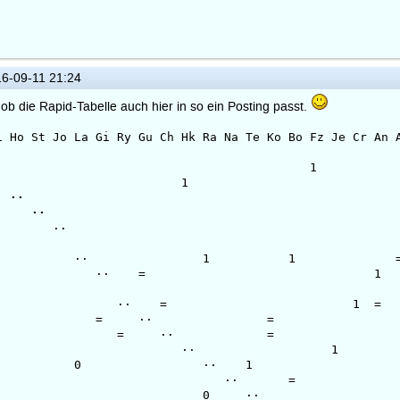
6-09-11 21:24
ob die Rapid-Tabelle auch hier in so ein Posting passt.
 Gi Ry Gu Ch Hk Ra Na Te Ko Bo Fz Je Cr An Ar Ga
13 3.0 3 3.00
16 3034 3.0 3 2.
16 3182 3.0 3 1.
0916 3228 3.0 3 1.
039 3.0 3 0.50
6 2661 2.5 3 4.0
 3042 2.5 3 2.5
3102 2.0 3 3.00
12 2.0 3 3.00
16 3004 2.0 3 2.
 210416 2778 2.0 3 2
 2913 2.0 3 2.0
3028 2.0 3 1.50
a6 2965 2.0 3 0.0