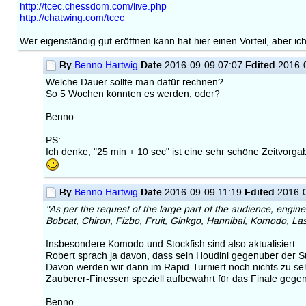
http://tcec.chessdom.com/live.php
http://chatwing.com/tcec
Wer eigenständig gut eröffnen kann hat hier einen Vorteil, aber 
By
Date
Edited
Benno Hartwig
2016-09-09 07:07
2016-0
Welche Dauer sollte man dafür rechnen?
So 5 Wochen könnten es werden, oder?
Benno
PS:
Ich denke, "25 min + 10 sec" ist eine sehr schöne Zeitvorg
By
Date
Edited
Benno Hartwig
2016-09-09 11:19
2016-0
"As per the request of the large part of the audience, engine
Bobcat, Chiron, Fizbo, Fruit, Ginkgo, Hannibal, Komodo, Lase
Insbesondere Komodo und Stockfish sind also aktualisiert.
Robert sprach ja davon, dass sein Houdini gegenüber der S
Davon werden wir dann im Rapid-Turniert noch nichts zu 
Zauberer-Finessen speziell aufbewahrt für das Finale geg
Benno