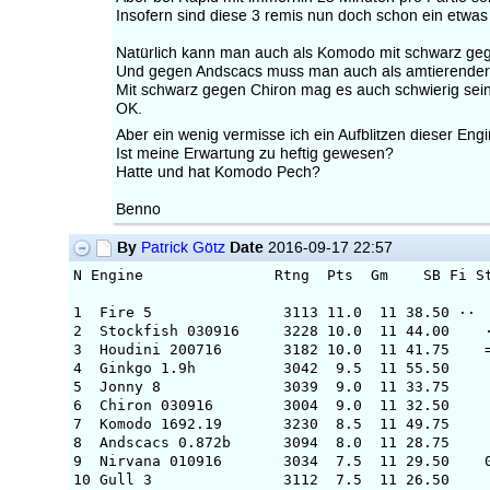
Insofern sind diese 3 remis nun doch schon ein etwas 
Natürlich kann man auch als Komodo mit schwarz gegen
Und gegen Andscacs muss man auch als amtierender
Mit schwarz gegen Chiron mag es auch schwierig sein
OK.
Aber ein wenig vermisse ich ein Aufblitzen dieser En
Ist meine Erwartung zu heftig gewesen?
Hatte und hat Komodo Pech?
Benno
By
Date
Patrick Götz
2016-09-17 22:57
N Engine Rtng Pts Gm SB Fi St Ho Gi Jo Ch
1 Fire 5 3113 11.
2 Stockfish 030916 32
3 Houdini 200716 318
4 Ginkgo 1.9h 3042 
5 Jonny 8 3039 9.
6 Chiron 030916 300
7 Komodo 1692.19 323
8 Andscacs 0.872b 30
9 Nirvana 010916 303
10 Gull 3 3112 7.