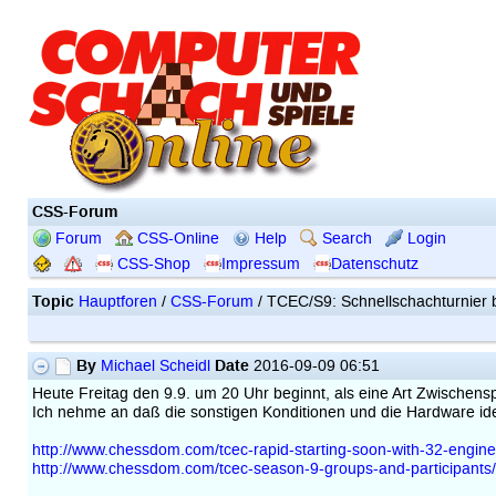
CSS-Forum
Forum
CSS-Online
Help
Search
Login
CSS-Shop
Impressum
Datenschutz
Topic
Hauptforen
/
CSS-Forum
/ TCEC/S9: Schnellschachturnier b
By
Date
Michael Scheidl
2016-09-09 06:51
Heute Freitag den 9.9. um 20 Uhr beginnt, als eine Art Zwischens
Ich nehme an daß die sonstigen Konditionen und die Hardware id
http://www.chessdom.com/tcec-rapid-starting-soon-with-32-engine
http://www.chessdom.com/tcec-season-9-groups-and-participants/