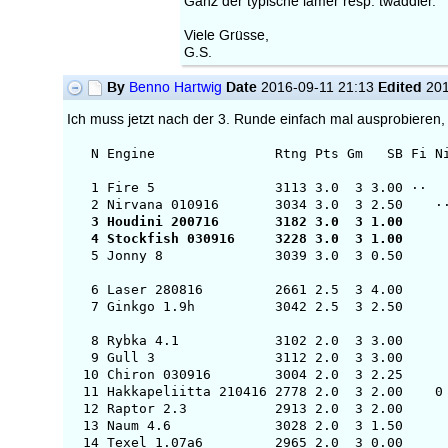
Ganz der typische lamer resp. twaddler.
Viele Grüsse,
G.S.
By
Date
Edited
Benno Hartwig
2016-09-11 21:13
201
Ich muss jetzt nach der 3. Runde einfach mal ausprobieren, 
N Engine Rtng Pts Gm SB Fi Ni Ho St Jo La
1 Fire 5 31
2 Nirvana 0109
3 Houdini 2007
4 Stockfish 03
5 Jonny 8 3
6 Laser 28081
7 Ginkgo 1.9h
8 Rybka 4.1 
9 Gull 3 31
10 Chiron 0309
11 Hakkapeliitta
12 Raptor 2.3
13 Naum 4.6 
14 Texel 1.07