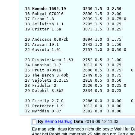
15 Komodo 1692
16 Bobcat 0709
17 Fizbo 1.8
18 Jellyfish 1
19 Critter 1.
20 Andscacs 0.
21 Arasan 19.
22 Gaviota 1.
23 DisasterArea
24 Hannibal 1
25 Fruit 0709
26 The Baron 3
27 Vajolet2 2.
28 Fridolin 2
29 Delphil 3.3
30 Firefly 2.7
31 Protector 1
32 Myrddin 0.
By
Date
Benno Hartwig
2016-09-12 11:33
Es mag sein, dass Komodo nicht die beste Wahl für Bull
Aber bei Rapid mit immerhin 25 Minuten pro Partie so