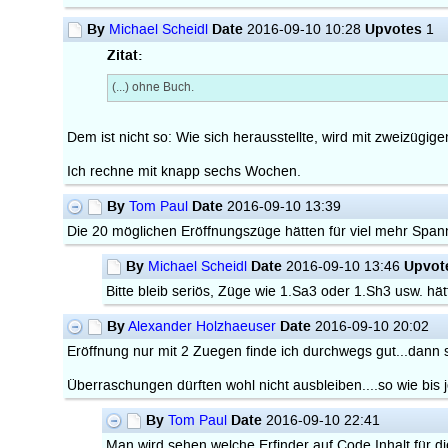
By
Date
Upvotes
Michael Scheidl
2016-09-10 10:28
1
Zitat:
(...) ohne Buch.
Dem ist nicht so: Wie sich herausstellte, wird mit zweizügig
Ich rechne mit knapp sechs Wochen.
By
Date
Tom Paul
2016-09-10 13:39
Die 20 möglichen Eröffnungszüge hätten für viel mehr Span
By
Date
Upvot
Michael Scheidl
2016-09-10 13:46
Bitte bleib seriös, Züge wie 1.Sa3 oder 1.Sh3 usw. 
By
Date
Alexander Holzhaeuser
2016-09-10 20:02
Eröffnung nur mit 2 Zuegen finde ich durchwegs gut...dann s
Überraschungen dürften wohl nicht ausbleiben....so wie bis j
By
Date
Tom Paul
2016-09-10 22:41
Man wird sehen welche Erfinder auf Code Inhalt für 