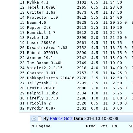
11 Rybka 4.1 3102 
12 Texel 1.07a6 296
13 Critter 1.6a 307
14 Protector 1.9 301
15 Naum 4.6 3028 5
16 Raptor 2.3 2913 
17 Hannibal 1.7 301
18 Fizbo 1.8 2899 
19 Laser 280816 266
20 DisasterArea 1.63 
21 Bobcat 070916 289
22 Arasan 19.1 2742
23 The Baron 3.40b 27
24 Vajolet2 2.2.15 29
25 Gaviota 1.01 275
26 Hakkapeliitta 21041
27 Jellyfish 1.1 22
28 Fruit 070916 260
29 Delphil 3.3b2 23
30 Firefly 2.7.0 22
31 Fridolin 2 2520
32 Myrddin 0.87 230
By
Date
Patrick Götz
2016-10-10 00:06
N Engine Rtng Pts Gm SB Ho Ko St Fi 