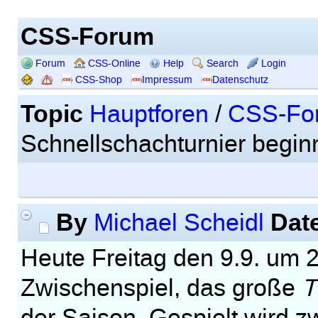
CSS-Forum
Forum
CSS-Online
Help
Search
Login
CSS-Shop
Impressum
Datenschutz
Topic
Hauptforen
/
CSS-Fo
Schnellschachturnier beginn
By
Dat
Michael Scheidl
Heute Freitag den 9.9. um 2
Zwischenspiel, das große
T