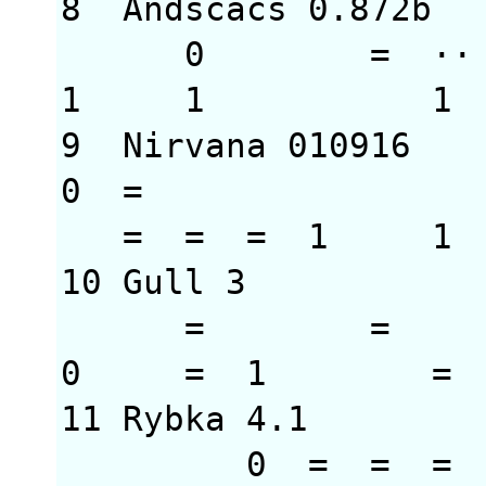
8 Andscacs 0.87
0 =
1 1 1 =
9 Nirvana 01091
0 =
= = = 1
10 Gull 3 31
= 
0 = 1 = 
11 Rybka 4.1 
0 = = = 