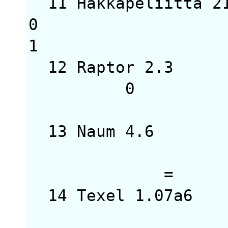
11 Hakkapeliitta 
0
1
12 Raptor 2.
0 
13 Naum 4.6
·
=
14 Texel 1.07
0