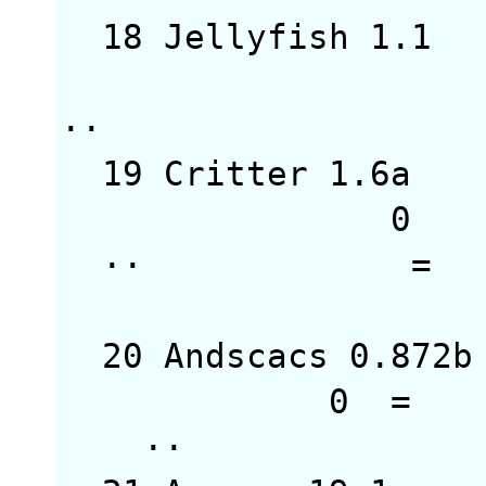
18 Jellyfish 1
··
19 Critter 1.
··
20 Andscacs 0.
0 
·