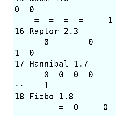
0 0
= = = 
16 Raptor 2.3
0 0 = 
1 0 
17 Hannibal 1.
0 0 0 0
··
18 Fizbo 1.8 2
= 0 0