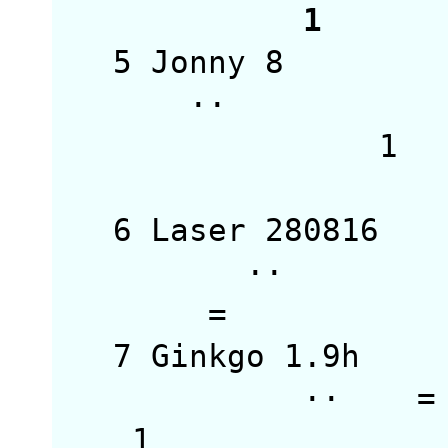
1 
5 Jonny 8 
1 
6 Laser 28081
··
7 Ginkgo 1.9
·
1