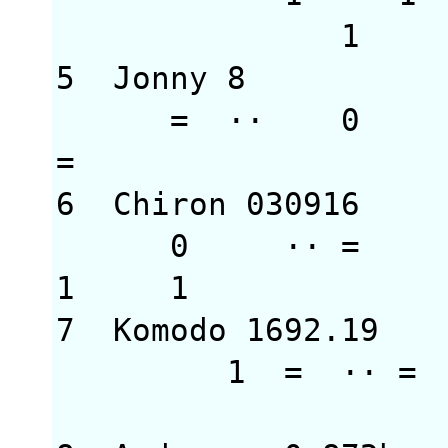
1
5 Jonny 8 30
= ·· 
= 1 1
6 Chiron 03091
0 ··
1 1 1 
7 Komodo 1692.1
1 = ·· = 