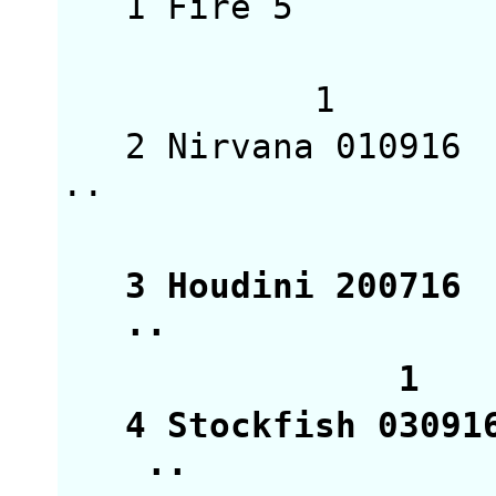
1 Fire 5 311
1
2 Nirvana 0109
·
1
3 Houdini 2007
1 
4 Stockfish 03