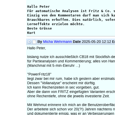
Hallo Peter
Für automatische Analysen ist Fritz & Co. 
Einzig von den Kommentaren darf man sich k
Brauchbares erhoffen. Dies natürlich, sofe
Lerneffekte erzielen möchte.
Beste Grüsse
Kurt
By
Date
E
Micha Wehrmann
2025-05-20 12:12
Hallo Peter,
bislang nutze ich ausschließlich CB18 mit Stockfish-d
für Partieanalysen und Kommentierung; alles von Ha
(Manchmal mit 5-min-Eieruhr ...)
"PowerFritz18"
liegt zwar bei mir rum, habe ich gestern aber erstmals i
Dessen "Vollanalyse" erscheint mir dürftig.
Ich kann Rechenzeiten in sec vorgeben, gut.
Aber die dann von FRITZ eingefügten Varianten ersc
ohne Rechentiefe, ohne die jeweils investierte Zeit.
Mit Wehmut erinnere ich mich an die Benutzeroberf
Der arbeitete sich schon vor 20(?!) Jahren nächtens 
und dokumentierte emsig, was er an Verbesserungen