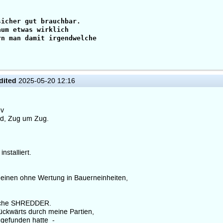
sicher gut brauchbar.
aum etwas wirklich
rn man damit irgendwelche
dited
2025-05-20 12:16
ev
nd, Zug um Zug.
nstalliert.
heinen ohne Wertung in Bauerneinheiten,
läche SHREDDER.
rückwärts durch meine Partien,
 gefunden hatte -