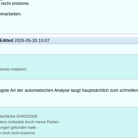
recht entsinne.
einarbeiten.
Edited
2025-05-20 13:07
mals installiert.
ngste Art der automatischen Analyse taugt hauptsächlich zum schnelle
roberfläche SHREDDER.
htens rückwärts durch meine Partien,
rungen gefunden hatte -
 mich recht entsinne.