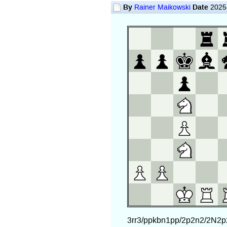
By
Date
Rainer Maikowski
2025-