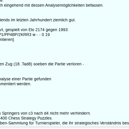
e.
ich eingehend mit dessen Analysemöglichkeiten befassen.
ends im letzten Jahrhundert ziemlich gut.
ärt, gespielt von Elo 2174 gegen 1993:
1/PP4BP/2KRR3 w - - 0 19
tieren].
en Zug (18..Tad8) soeben die Partie verloren -
nalyse einer Partie gefunden
mmentiert werden.
Springers von c3 nach d4 nicht mehr verhindern.
: 400 Chess Strategy Puzzles.
n-Sammlung für Turnierspieler, die ihr strategisches Verständnis bes