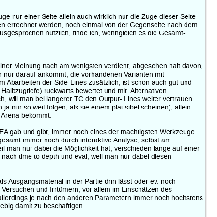
ge nur einer Seite allein auch wirklich nur die Züge dieser Seite
ngen errechnet werden, noch einmal von der Gegenseite nach dem
gesprochen nützlich, finde ich, wenngleich es die Gesamt-
meiner Meinung nach am wenigsten verdient, abgesehen halt davon,
dir nur darauf ankommt, die vorhandenen Varianten mit
 Abarbeiten der Side-Lines zusätzlich, ist schon auch gut und
 Halbzugtiefe) rückwärts bewertet und mit Alternativen
, will man bei längerer TC den Output- Lines weiter vertrauen
 nur so weit folgen, als sie einem plausibel scheinen), allein
in Arena bekommt.
 IdEA gab und gibt, immer noch eines der mächtigsten Werkzeuge
nsgesamt immer noch durch interaktive Analyse, selbst am
 man nur dabei die Möglichkeit hat, verschieden lange auf einer
 nach time to depth und eval, weil man nur dabei diesen
ls Ausgangsmaterial in der Partie drin lässt oder ev. noch
nen Versuchen und Irrtümern, vor allem im Einschätzen des
n allerdings je nach den anderen Parametern immer noch höchstens
iebig damit zu beschäftigen.