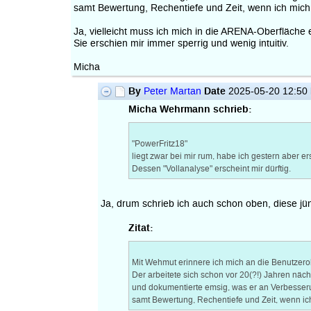
samt Bewertung, Rechentiefe und Zeit, wenn ich mich 
Ja, vielleicht muss ich mich in die ARENA-Oberfläche 
Sie erschien mir immer sperrig und wenig intuitiv.
Micha
By
Date
Peter Martan
2025-05-20 12:50
Micha Wehrmann schrieb:
"PowerFritz18"
liegt zwar bei mir rum, habe ich gestern aber erst
Dessen "Vollanalyse" erscheint mir dürftig.
Ja, drum schrieb ich auch schon oben, diese jü
Zitat:
Mit Wehmut erinnere ich mich an die Benutze
Der arbeitete sich schon vor 20(?!) Jahren näc
und dokumentierte emsig, was er an Verbesse
samt Bewertung, Rechentiefe und Zeit, wenn ich