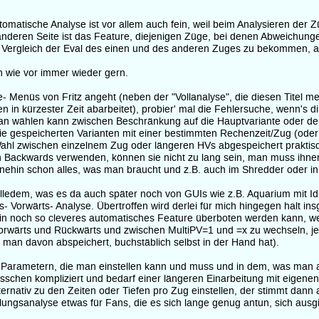
omatische Analyse ist vor allem auch fein, weil beim Analysieren der Zü
 anderen Seite ist das Feature, diejenigen Züge, bei denen Abweichu
Vergleich der Eval des einen und des anderen Zuges zu bekommen, aus
 wie vor immer wieder gern.
- Menüs von Fritz angeht (neben der "Vollanalyse", die diesen Titel 
 in kürzester Zeit abarbeitet), probier' mal die Fehlersuche, wenn's 
man wählen kann zwischen Beschränkung auf die Hauptvariante oder dem
tie gespeicherten Varianten mit einer bestimmten Rechenzeit/Zug (oder
ahl zwischen einzelnem Zug oder längeren HVs abgespeichert praktisch
n Backwards verwenden, können sie nicht zu lang sein, man muss ihnen ja
hnehin schon alles, was man braucht und z.B. auch im Shredder oder 
i alledem, was es da auch später noch von GUIs wie z.B. Aquarium mit
s- Vorwärts- Analyse. Übertroffen wird derlei für mich hingegen halt i
n noch so cleveres automatisches Feature überboten werden kann, weil
Vorwärts und Rückwärts und zwischen MultiPV=1 und =x zu wechseln, je
s man davon abspeichert, buchstäblich selbst in der Hand hat).
den Parametern, die man einstellen kann und muss und in dem, was man a
in bisschen kompliziert und bedarf einer längeren Einarbeitung mit eige
rnativ zu den Zeiten oder Tiefen pro Zug einstellen, der stimmt dan
ellungsanalyse etwas für Fans, die es sich lange genug antun, sich ausg