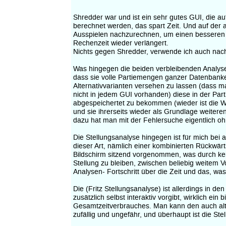
Shredder war und ist ein sehr gutes GUI, die aut
berechnet werden, das spart Zeit. Und auf der
Ausspielen nachzurechnen, um einen besseren 
Rechenzeit wieder verlängert.
Nichts gegen Shredder, verwende ich auch nach
Was hingegen die beiden verbleibenden Analyse
dass sie volle Partiemengen ganzer Datenbanken
Alternativvarianten versehen zu lassen (dass 
nicht in jedem GUI vorhanden) diese in der Par
abgespeichertet zu bekommen (wieder ist die W
und sie ihrerseits wieder als Grundlage weitere
dazu hat man mit der Fehlersuche eigentlich o
Die Stellungsanalyse hingegen ist für mich be
dieser Art, nämlich einer kombinierten Rückwärt
Bildschirm sitzend vorgenommen, was durch kei
Stellung zu bleiben, zwischen beliebig weitem 
Analysen- Fortschritt über die Zeit und das, wa
Die (Fritz Stellungsanalyse) ist allerdings in 
zusätzlich selbst interaktiv vorgibt, wirklich e
Gesamtzeitverbrauches. Man kann den auch alte
zufällig und ungefähr, und überhaupt ist die St