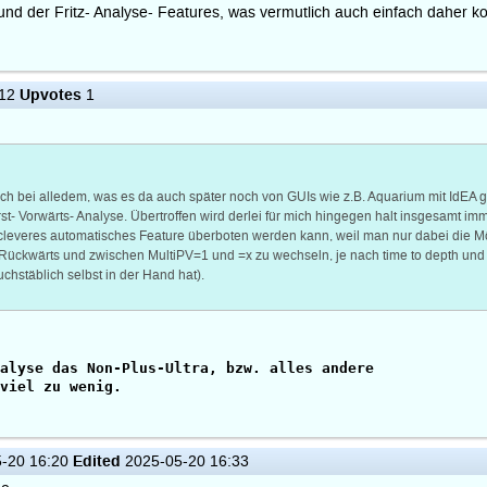
reund der Fritz- Analyse- Features, was vermutlich auch einfach daher
Upvotes
:12
1
mich bei alledem, was es da auch später noch von GUIs wie z.B. Aquarium mit IdEA
t- Vorwärts- Analyse. Übertroffen wird derlei für mich hingegen halt insgesamt imm
everes automatisches Feature überboten werden kann, weil man nur dabei die Mögli
ückwärts und zwischen MultiPV=1 und =x zu wechseln, je nach time to depth und ev
hstäblich selbst in der Hand hat).
alyse das Non-Plus-Ultra, bzw. alles andere
viel zu wenig.
Edited
-20 16:20
2025-05-20 16:33