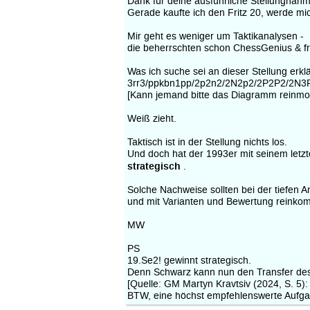
Dank für deine ausführliche Stellungnahm
Gerade kaufte ich den Fritz 20, werde m
Mir geht es weniger um Taktikanalysen -
die beherrschten schon ChessGenius & fri
Was ich suche sei an dieser Stellung erkl
3rr3/ppkbn1pp/2p2n2/2N2p2/2P2P2/2N3P
[Kann jemand bitte das Diagramm reinmon
Weiß zieht.
Taktisch ist in der Stellung nichts los.
Und doch hat der 1993er mit seinem letzt
strategisch
.
Solche Nachweise sollten bei der tiefen A
und mit Varianten und Bewertung reinko
MW
PS
19.Se2! gewinnt strategisch.
Denn Schwarz kann nun den Transfer des 
[Quelle: GM Martyn Kravtsiv (2024, S. 5)
BTW, eine höchst empfehlenswerte Aufgabe