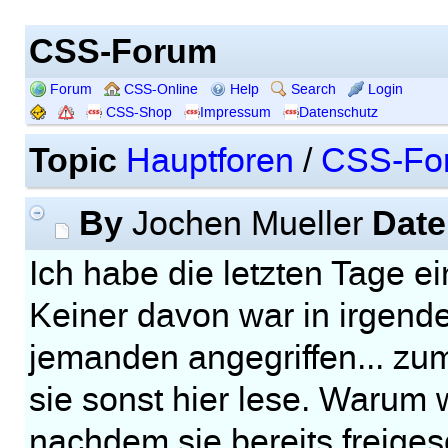
CSS-Forum
Forum
CSS-Online
Help
Search
Login
CSS-Shop
Impressum
Datenschutz
Topic
Hauptforen
/
CSS-Fo
By
Date
Jochen Mueller
Ich habe die letzten Tage ei
Keiner davon war in irgend
jemanden angegriffen... zumi
sie sonst hier lese. Warum 
nachdem sie bereits freiges