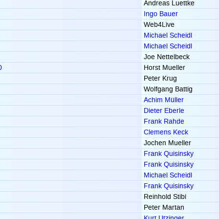
Andreas Luettke
Ingo Bauer
Web4Live
Michael Scheidl
Michael Scheidl
Joe Nettelbeck
0
Horst Mueller
Peter Krug
Wolfgang Battig
Achim Müller
Dieter Eberle
Frank Rahde
Clemens Keck
Jochen Mueller
Frank Quisinsky
Frank Quisinsky
Michael Scheidl
Frank Quisinsky
Reinhold Stibi
Peter Martan
Kurt Utzinger