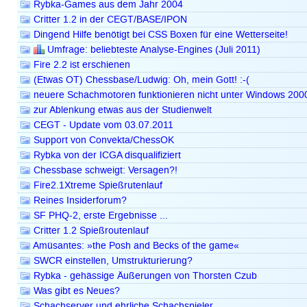
Rybka-Games aus dem Jahr 2004
Critter 1.2 in der CEGT/BASE/IPON
Dingend Hilfe benötigt bei CSS Boxen für eine Wetterseite!
Umfrage: beliebteste Analyse-Engines (Juli 2011)
Fire 2.2 ist erschienen
(Etwas OT) Chessbase/Ludwig: Oh, mein Gott! :-(
neuere Schachmotoren funktionieren nicht unter Windows 200
zur Ablenkung etwas aus der Studienwelt
CEGT - Update vom 03.07.2011
Support von Convekta/ChessOK
Rybka von der ICGA disqualifiziert
Chessbase schweigt: Versagen?!
Fire2.1Xtreme Spießrutenlauf
Reines Insiderforum?
SF PHQ-2, erste Ergebnisse ...
Critter 1.2 Spießroutenlauf
Amüsantes: »the Posh and Becks of the game«
SWCR einstellen, Umstrukturierung?
Rybka - gehässige Äußerungen von Thorsten Czub
Was gibt es Neues?
Schachserver und ehrliche Schachspieler