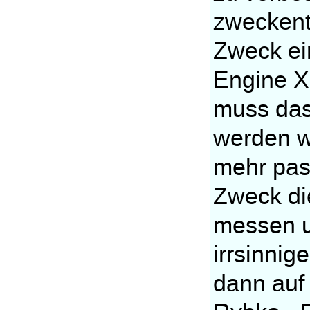
zweckentf
Zweck ei
Engine X
muss das
werden we
mehr pass
Zweck di
messen un
irrsinnig
dann auf