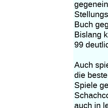
gegenein
Stellung
Buch geg
Bislang 
99 deutl
Auch spi
die beste
Spiele g
Schachco
auch in l