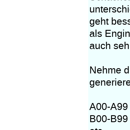
untersch
geht bes
als Engin
auch sehr
Nehme d
generiere
A00-A99 
B00-B99 