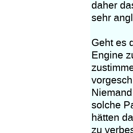
daher das
sehr angl
Geht es d
Engine z
zustimmen
vorgeschl
Niemand 
solche Pa
hätten d
zu verbes