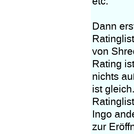
etc.
Dann erst
Ratinglis
von Shre
Rating is
nichts a
ist gleic
Ratinglis
Ingo and
zur Eröf