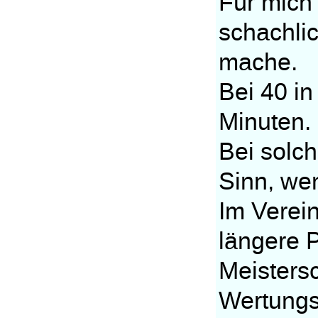
Für mich 
schachli
mache.
Bei 40 in
Minuten.
Bei solc
Sinn, we
Im Verei
längere P
Meistersc
Wertungs