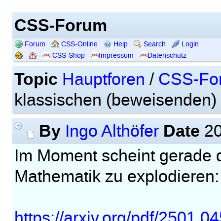
CSS-Forum
Forum
CSS-Online
Help
Search
Login
CSS-Shop
Impressum
Datenschutz
Topic
Hauptforen
/
CSS-Fo
klassischen (beweisenden)
By
Date
Ingo Althöfer
20
Im Moment scheint gerade d
Mathematik zu explodieren:
https://arxiv.org/pdf/2501.0