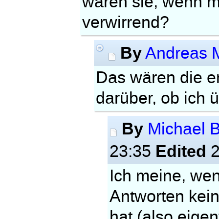
wären sie, wenn m
verwirrend?
By
Andreas 
Das wären die e
darüber, ob ich 
By
Michael 
Edited
23:35
2
Ich meine, wen
Antworten kei
hat (also eigen