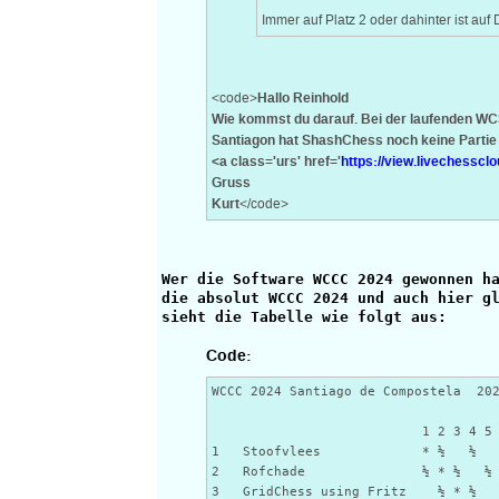
Immer auf Platz 2 oder dahinter ist au
Hallo Reinhold
<code>
Wie kommst du darauf. Bei der laufenden WC
Santiagon hat ShashChess noch keine Parti
<a class='urs' href='
https://view.livechess
Gruss
Kurt
</code>
Wer die Software WCCC 2024 gewonnen h
die absolut WCCC 2024 und auch hier g
sieht die Tabelle wie folgt aus:
Code:
WCCC 2024 Santiago de Compostela 20
1 2 3 4 5 6 7 
1 Stoofvlees * ½ ½ ½ 
2 Rofchade ½ * ½ ½ ½
3 GridChess using Fritz ½ * ½