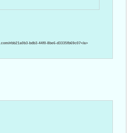
oud.com/#bb21a0b3-bdb3-44f0-8be6-d3335fb69c07</a>