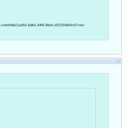
oud.com/#bb21a0b3-bdb3-44f0-8be6-d3335fb69c07</a>