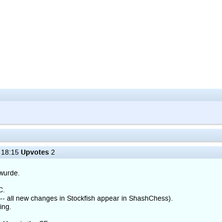
Upvotes
 18:15
2
wurde.
C.
-- all new changes in Stockfish appear in ShashChess).
ing.