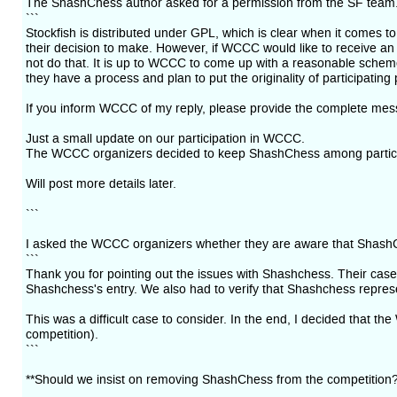
The ShashChess author asked for a permission from the SF team.
```
Stockfish is distributed under GPL, which is clear when it comes to
their decision to make. However, if WCCC would like to receive an 
not do that. It is up to WCCC to come up with a reasonable scheme t
they have a process and plan to put the originality of participating
If you inform WCCC of my reply, please provide the complete mes
Just a small update on our participation in WCCC.
The WCCC organizers decided to keep ShashChess among participa
Will post more details later.
```
I asked the WCCC organizers whether they are aware that ShashCh
```
Thank you for pointing out the issues with Shashchess. Their case
Shashchess's entry. We also had to verify that Shashchess represen
This was a difficult case to consider. In the end, I decided that th
competition).
```
**Should we insist on removing ShashChess from the competition?