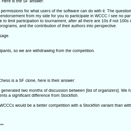
 Here is the SF answer:
 permissions for what users of the software can do with it. The questio
endorsement from my side for you to participate in WCCC I see no parti
o limit participation to tournament, after all there are 10s if not 100s 
 programs, and the contribution of their authors into perspective.
sage.
nts, so we are withdrawing from the competition.
ess is a SF clone, here is their answer:
 generated two months of discussion between [list of organizers]. We h
ts a significant difference from Stockfish.
e WCCCs would be a better competition with a Stockfish variant than witho
**