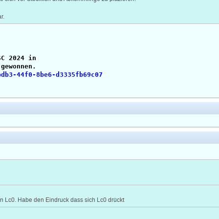
r.
SC 2024 in
 gewonnen.
bdb3-44f0-8be6-d3335fb69c07
on Lc0. Habe den Eindruck dass sich Lc0 drückt