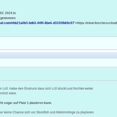
SC 2024 in
e gewonnen.
cloud.com/#bb21a0b3-bdb3-44f0-8be6-d3335fb69c07
'>https://view.livechesscl
n Lc0. Habe den Eindruck dass sich Lc0 drückt und fürchtet weiter
inlich wäre.
t sogar auf Platz 1 plazieren kann.
aber keine Chance sich vor Stockfish und Abkömmlinge zu plazieren.