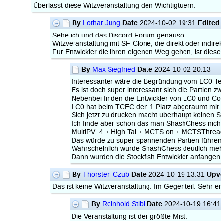
Überlasst diese Witzveranstaltung den Wichtigtuern.
By
Date
Edited
Lothar Jung
2024-10-02 19:31
Sehe ich und das Discord Forum genauso.
Witzveranstaltung mit SF-Clone, die direkt oder indir
Für Entwickler die ihren eigenen Weg gehen, ist dies
By
Date
Max Siegfried
2024-10-02 20:13
Interessanter wäre die Begründung vom LC0 Tea
Es ist doch super interessant sich die Partien
Nebenbei finden die Entwickler von LC0 und Co
LC0 hat beim TCEC den 1 Platz abgeräumt mit
Sich jetzt zu drücken macht überhaupt keinen S
Ich finde aber schon das man ShashChess nicht
MultiPV=4 + High Tal + MCTS on + MCTSThre
Das würde zu super spannenden Partien führen
Wahrscheinlich würde ShashChess deutlich mehr
Dann würden die Stockfish Entwickler anfangen S
By
Date
Upv
Thorsten Czub
2024-10-19 13:31
Das ist keine Witzveranstaltung. Im Gegenteil. Sehr er
By
Date
Reinhold Stibi
2024-10-19 16:41
Die Veranstaltung ist der größte Mist.