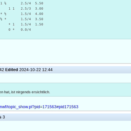
 2.5/4 5.50
2.5/3 3.00
 ½ 1.5/4 4.00
 1.5/4 3.50
1.5/4 1.50
* 0.0/4
Edited
:42
2024-10-22 12:44
at, ist nirgends ersichtlich.
n/mwf/topic_show.pl?pid=171563#pid171563
s
3