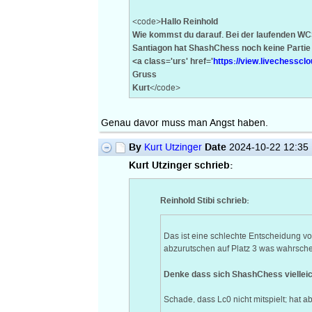
Hallo Reinhold
<code>
Wie kommst du darauf. Bei der laufenden WC
Santiagon hat ShashChess noch keine Parti
<a class='urs' href='
https://view.livechess
Gruss
Kurt
</code>
Genau davor muss man Angst haben.
By
Date
Kurt Utzinger
2024-10-22 12:35
Kurt Utzinger schrieb:
Reinhold Stibi schrieb:
Das ist eine schlechte Entscheidung vo
abzurutschen auf Platz 3 was wahrsche
Denke dass sich ShashChess vielleich
Schade, dass Lc0 nicht mitspielt; hat 