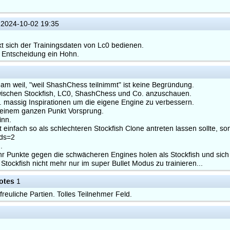
2024-10-02 19:35
ekt sich der Trainingsdaten von Lc0 bedienen.
e Entscheidung ein Hohn.
m weil, "weil ShashChess teilnimmt" ist keine Begründung.
 zwischen Stockfish, LC0, ShashChess und Co. anzuschauen.
. massig Inspirationen um die eigene Engine zu verbessern.
 einem ganzen Punkt Vorsprung.
inn.
 einfach so als schlechteren Stockfish Clone antreten lassen sollte,
ads=2
.
 Punkte gegen die schwächeren Engines holen als Stockfish und sich 
tockfish nicht mehr nur im super Bullet Modus zu trainieren...
otes
1
freuliche Partien. Tolles Teilnehmer Feld.