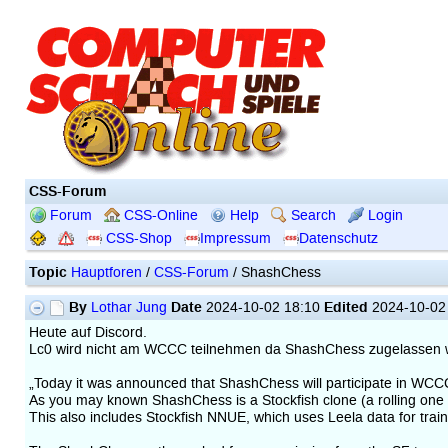
CSS-Forum
Forum
CSS-Online
Help
Search
Login
CSS-Shop
Impressum
Datenschutz
Topic
Hauptforen
/
CSS-Forum
/ ShashChess
By
Date
Edited
Lothar Jung
2024-10-02 18:10
2024-10-02
Heute auf Discord.
Lc0 wird nicht am WCCC teilnehmen da ShashChess zugelassen 
„Today it was announced that ShashChess will participate in WCC
As you may known ShashChess is a Stockfish clone (a rolling one 
This also includes Stockfish NNUE, which uses Leela data for train