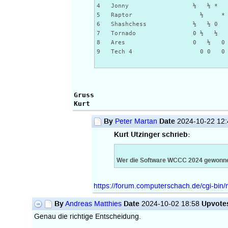
4 Jonny ½ ½ * 1 ½
5 Raptor ½ * 1 1 
6 Shashchess ½ ½ 0 *
7 Tornado 0 ½ ½ ½ *
8 Ares 0 ½ 0 * 1 
9 Tech 4 0 0 0 0 
Gruss
Kurt
By
Date
Peter Martan
2024-10-22 12
Kurt Utzinger schrieb:
Wer die Software WCCC 2024 gewonnen h
https://forum.computerschach.de/cgi-bi
By
Date
Upvote
Andreas Matthies
2024-10-02 18:58
Genau die richtige Entscheidung.