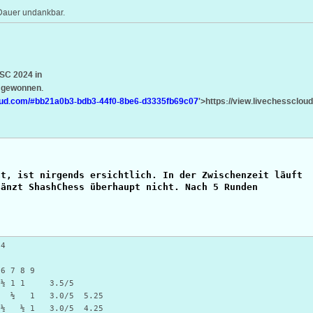
f Dauer undankbar.
SC 2024 in
e gewonnen.
cloud.com/#bb21a0b3-bdb3-44f0-8be6-d3335fb69c07
'>https://view.livechesscl
at, ist nirgends ersichtlich. In der Zwischenzeit läuft
länzt ShashChess überhaupt nicht. Nach 5 Runden
24
8 9
1 1 3.5/5
 1 3.0/5 5.25
 ½ ½ 1 3.0/5 4.25