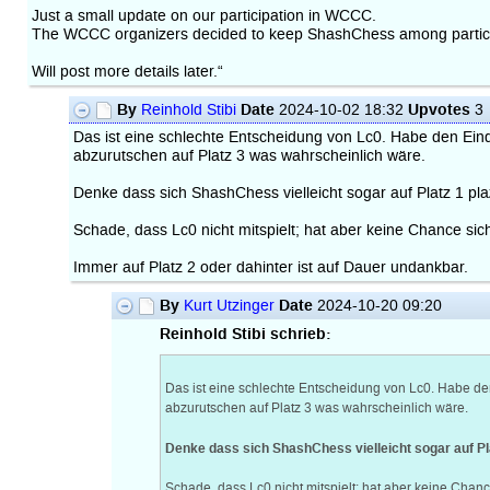
Just a small update on our participation in WCCC.
The WCCC organizers decided to keep ShashChess among participa
Will post more details later.“
By
Date
Upvotes
Reinhold Stibi
2024-10-02 18:32
3
Das ist eine schlechte Entscheidung von Lc0. Habe den Eind
abzurutschen auf Platz 3 was wahrscheinlich wäre.
Denke dass sich ShashChess vielleicht sogar auf Platz 1 pla
Schade, dass Lc0 nicht mitspielt; hat aber keine Chance si
Immer auf Platz 2 oder dahinter ist auf Dauer undankbar.
By
Date
Kurt Utzinger
2024-10-20 09:20
Reinhold Stibi schrieb:
Das ist eine schlechte Entscheidung von Lc0. Habe den
abzurutschen auf Platz 3 was wahrscheinlich wäre.
Denke dass sich ShashChess vielleicht sogar auf Pla
Schade, dass Lc0 nicht mitspielt; hat aber keine Chan