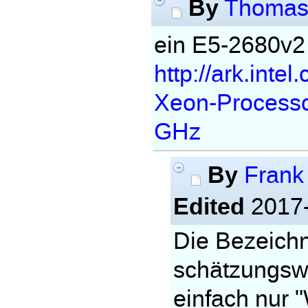
By
Thomas 
ein E5-2680v2 
http://ark.inte
Xeon-Process
GHz
By
Frank
Edited
2017-
Die Bezeichn
schätzungswe
einfach nur 