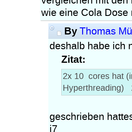
vergleichen mit den
wie eine Cola Dose 
By
Thomas Mül
deshalb habe ich n
Zitat:
2x 10 cores hat (i
Hyperthreading)
geschrieben hattes
i7