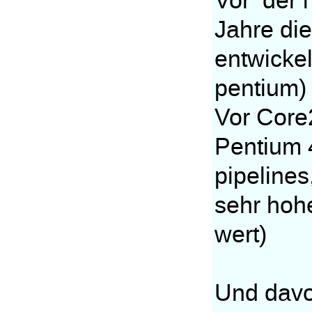
Vor der i
Jahre die
entwicke
pentium)
Vor Core2
Pentium 
pipelines
sehr hohe
wert)
Und davo