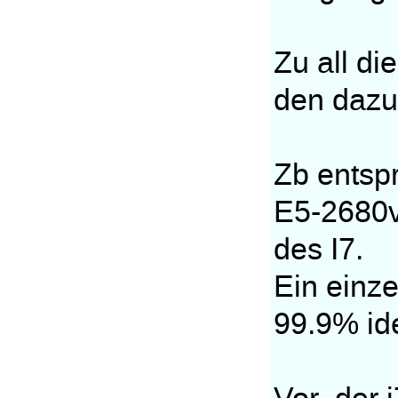
Zu all di
den dazu
Zb entspr
E5-2680v2
des I7.
Ein einze
99.9% id