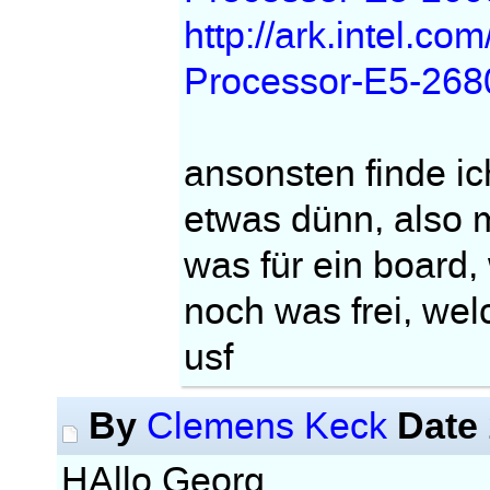
http://ark.intel.c
Processor-E5-26
ansonsten finde i
etwas dünn, also 
was für ein board
noch was frei, wel
usf
By
Date
Clemens Keck
HAllo Georg