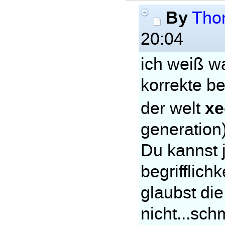
By
Tho
20:04
ich weiß wa
korrekte be
xe
der welt
generation)
Du kannst j
begrifflich
glaubst die
nicht...sch