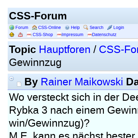
CSS-Forum
Forum
CSS-Online
Help
Search
Login
CSS-Shop
Impressum
Datenschutz
Topic
Hauptforen
/
CSS-Fo
Gewinnzug
By
Da
Rainer Maikowski
Wo versteckt sich in der De
Rybka 3 nach einem Gewinn
win/Gewinnzug)?
M.E. kann es nächst bester 