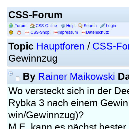
CSS-Forum
Forum
CSS-Online
Help
Search
Login
CSS-Shop
Impressum
Datenschutz
Topic
Hauptforen
/
CSS-Fo
Gewinnzug
By
Da
Rainer Maikowski
Wo versteckt sich in der De
Rybka 3 nach einem Gewinn
win/Gewinnzug)?
M.E. kann es nächst bester 