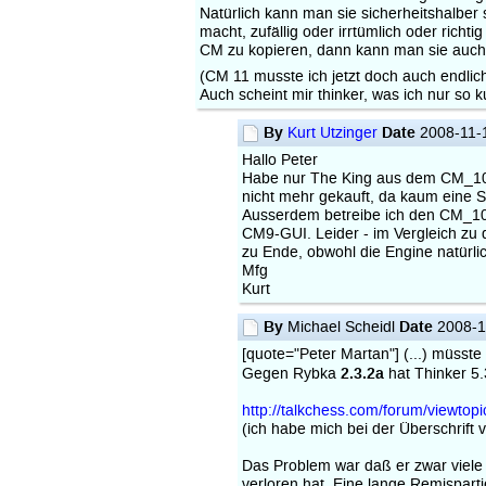
Natürlich kann man sie sicherheitshalber 
macht, zufällig oder irrtümlich oder richt
CM zu kopieren, dann kann man sie auch e
(CM 11 musste ich jetzt doch auch endlic
Auch scheint mir thinker, was ich nur so 
By
Date
Kurt Utzinger
2008-11-
Hallo Peter
Habe nur The King aus dem CM_10
nicht mehr gekauft, da kaum eine S
Ausserdem betreibe ich den CM_10
CM9-GUI. Leider - im Vergleich zu d
zu Ende, obwohl die Engine natürli
Mfg
Kurt
By
Date
Michael Scheidl
2008-1
[quote="Peter Martan"] (...) müsst
2.3.2a
Gegen Rybka
hat Thinker 5.
http://talkchess.com/forum/viewto
(ich habe mich bei der Überschrift 
Das Problem war daß er zwar viele 
verloren hat. Eine lange Remisparti