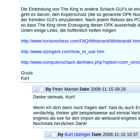
Die Einbindung von The King in andere Schach-GUI's ist ein
geht es darum, den Kopierschutz (die so genannte OPK-Num
der fremden GUI's einzubinden. Nach jedem Reboot des PC'
so dass The King ohne Erzeugung dieser OPK ausserhalb de
Unten einige Links, die hoffentlich helfen mögen
http://www.horizonchess.com/FAQ/Winboard/Winboard4.htm
http://www.utzingerk.com/how_to_use.htm
http://www.computerschach.de/index.php?option=com_remo
Gruss
Kurt
By
Date
Peter Martan
2008-11-15 09:26
Danke vielmals, Kurt!
Wenn ich dich dann noch fragen darf: hast du auch 
verdächtig, thinker gibt beispielsweise auf einmal V
engines als exe für den Import als winboard-engines 
Nochmals herzlichen Dank!
By
Date
Kurt Utzinger
2008-11-15 10:37