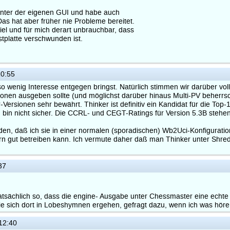
nter der eigenen GUI und habe auch
s hat aber früher nie Probleme bereitet.
piel und für mich derart unbrauchbar, dass
tplatte verschwunden ist.
0:55
r so wenig Interesse entgegen bringst. Natürlich stimmen wir darüber v
onen ausgeben sollte (und möglichst darüber hinaus Multi-PV beherrschen
-Versionen sehr bewährt. Thinker ist definitiv ein Kandidat für die Top-
ch bin nicht sicher. Die CCRL- und CEGT-Ratings für Version 5.3B stehe
en, daß ich sie in einer normalen (sporadischen) Wb2Uci-Konfiguratio
ern gut betreiben kann. Ich vermute daher daß man Thinker unter Shred
37
tsächlich so, dass die engine- Ausgabe unter Chessmaster eine echte
die sich dort in Lobeshymnen ergehen, gefragt dazu, wenn ich was höre,
12:40