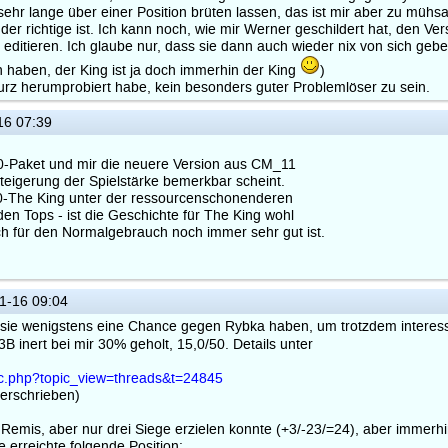
sehr lange über einer Position brüten lassen, das ist mir aber zu mühs
ig der richtige ist. Ich kann noch, wie mir Werner geschildert hat, den 
ditieren. Ich glaube nur, dass sie dann auch wieder nix von sich geb
h haben, der King ist ja doch immerhin der King
)
kurz herumprobiert habe, kein besonders guter Problemlöser zu sein.
16 07:39
-Paket und mir die neuere Version aus CM_11
teigerung der Spielstärke bemerkbar scheint.
-The King unter der ressourcenschonenderen
en Tops - ist die Geschichte für The King wohl
ch für den Normalgebrauch noch immer sehr gut ist.
1-16 09:04
e sie wenigstens eine Chance gegen Rybka haben, um trotzdem interessa
3B inert bei mir 30% geholt, 15,0/50. Details unter
pic.php?topic_view=threads&t=24845
verschrieben)
Remis, aber nur drei Siege erzielen konnte (+3/-23/=24), aber immerh
e erreichte folgende Position: