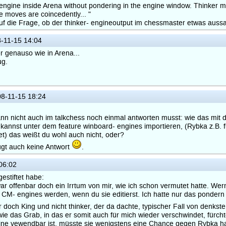
engine inside Arena without pondering in the engine window. Thinker ma
he moves are coincedently... "
auf die Frage, ob der thinker- engineoutput im chessmaster etwas aussa
-11-15 14:04
r genauso wie in Arena...
ug.
8-11-15 18:24
dann nicht auch im talkchess noch einmal antworten musst: wie das mit
annst unter dem feature winboard- engines importieren, (Rybka z.B. fun
et) das weißt du wohl auch nicht, oder?
ügt auch keine Antwort
.
06:02
gestiftet habe:
r offenbar doch ein Irrtum von mir, wie ich schon vermutet hatte. Wer
CM- engines werden, wenn du sie editierst. Ich hatte nur das pondern
r doch King und nicht thinker, der da dachte, typischer Fall von denkst
e das Grab, in das er somit auch für mich wieder verschwindet, fürchte
ine vewendbar ist, müsste sie wenigstens eine Chance gegen Rybka ha