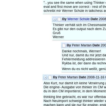
"...you see the same when using Thinker 
eval and first move are correct - rest of t
schreibt mir Werner Schüle in talkchess 
By
Date
Werner Schüle
2008
Thinker verhält sich im Chessmaste
Es gibt nur den output nach dem Z
Gruß
Werner
By
Date
Peter Martan
200
Danke nochmals, Werner!
Und nur, damit du mir jetzt 
Fehlermeldung addressieren k
Rykba ist, der dann da rechn
Wenn du es nicht weißt, gen
By
Date
Peter Martan
2008-11-16 
Also Kurt, nur damit ich keine Verwirrung 
Die engine- Ausgabe von thinker im CM wa
du in den CM importierst, in dem Moment 
thinking line gebracht, es war nur offenba
Nach Neuimport schweigt thinker wieder wi
machen kann und sie nur für engine- eng