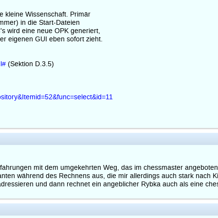
e kleine Wissenschaft. Primär
mer) in die Start-Dateien
s wird eine neue OPK generiert,
r eigenen GUI eben sofort zieht.
l#
(Sektion D.3.5)
sitory&Itemid=52&func=select&id=11
Erfahrungen mit dem umgekehrten Weg, das im chessmaster angebotene 
arianten während des Rechnens aus, die mir allerdings auch stark nac
adressieren und dann rechnet ein angeblicher Rybka auch als eine chess