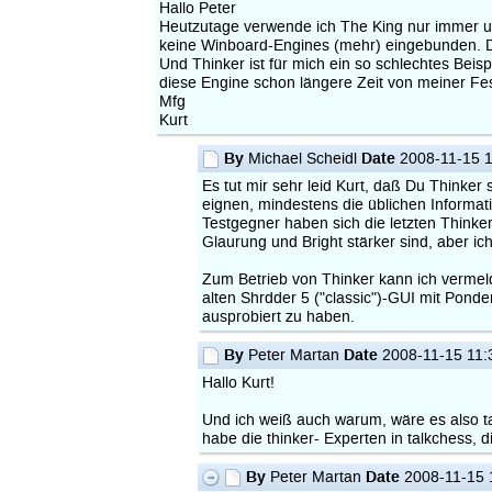
Hallo Peter
Heutzutage verwende ich The King nur immer u
keine Winboard-Engines (mehr) eingebunden. Da
Und Thinker ist für mich ein so schlechtes Beis
diese Engine schon längere Zeit von meiner Fes
Mfg
Kurt
By
Date
Michael Scheidl
2008-11-15 1
Es tut mir sehr leid Kurt, daß Du Thinke
eignen, mindestens die üblichen Informati
Testgegner haben sich die letzten Thinker
Glaurung und Bright stärker sind, aber i
Zum Betrieb von Thinker kann ich vermeld
alten Shrdder 5 ("classic")-GUI mit Pond
ausprobiert zu haben.
By
Date
Peter Martan
2008-11-15 11:
Hallo Kurt!
Und ich weiß auch warum, wäre es also ta
habe die thinker- Experten in talkchess, 
By
Date
Peter Martan
2008-11-15 