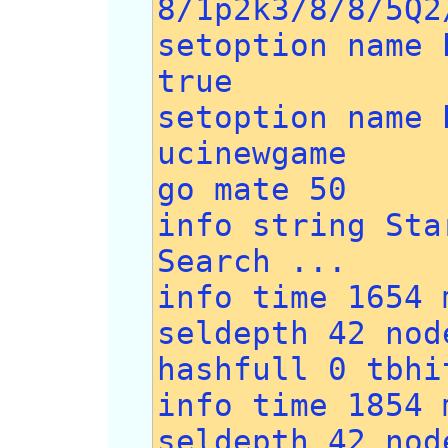
8/1p2k3/8/8/5Q2
setoption name 
true
setoption name 
ucinewgame
go mate 50
info string Sta
Search ...
info time 1654 
seldepth 42 nod
hashfull 0 tbhi
info time 1854 
seldepth 42 nod