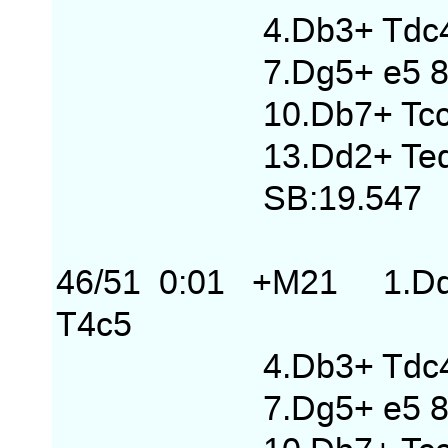
4.Db3+ Tdc4 5.Dd2
7.Dg5+ e5 8.Df7+
10.Db7+ Tcc6 11.D
13.Dd2+ Ted4 14.Df
SB:19.547
46/51 0:01 +M21 1.Dd8
T4c5
4.Db3+ Tdc4 5.Dd2
7.Dg5+ e5 8.Df7+