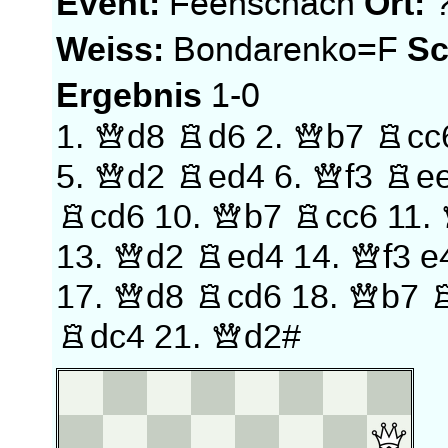
Event:
Ort:
Feenschach
Weiss:
Sc
Bondarenko=F
Ergebnis
1-0
1.
Qd8
Rd6
2.
Qb7
Rcc
5.
Qd2
Red4
6.
Qf3
Re
Rcd6
10.
Qb7
Rcc6
11.
13.
Qd2
Red4
14.
Qf3
e
17.
Qd8
Rcd6
18.
Qb7
Rdc4
21.
Qd2#