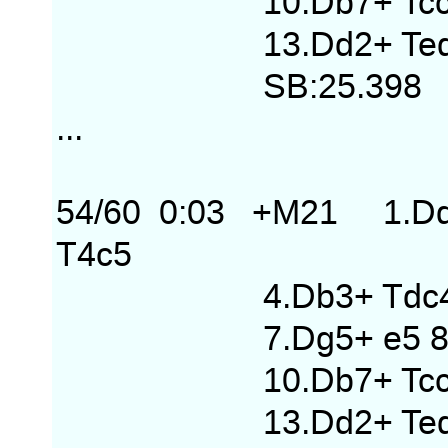
10.Db7+ Tcc6 11.D
13.Dd2+ Ted4 14.Df
SB:25.398
...
54/60 0:03 +M21 1.Dd8
T4c5
4.Db3+ Tdc4 5.Dd2
7.Dg5+ e5 8.Df7+
10.Db7+ Tcc6 11.D
13.Dd2+ Ted4 14.D