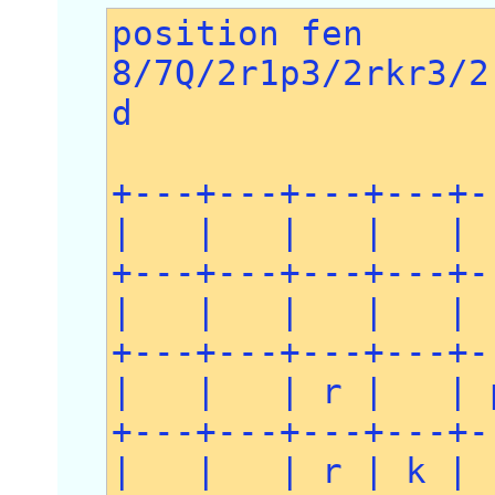
position fen
8/7Q/2r1p3/2rkr3/2
d
+---+---+---+---+-
| | | | |
+---+---+---+---+-
| | | | | 
+---+---+---+---+-
| | | r | |
+---+---+---+---+-
| | | r | k |