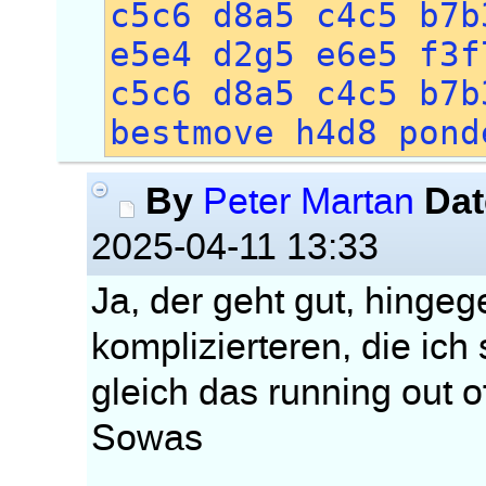
c5c6 d8a5 c4c5 b7b
e5e4 d2g5 e6e5 f3f
c5c6 d8a5 c4c5 b7b
bestmove h4d8 pond
By
Dat
Peter Martan
2025-04-11 13:33
Ja, der geht gut, hingeg
komplizierteren, die ic
gleich das running out 
Sowas