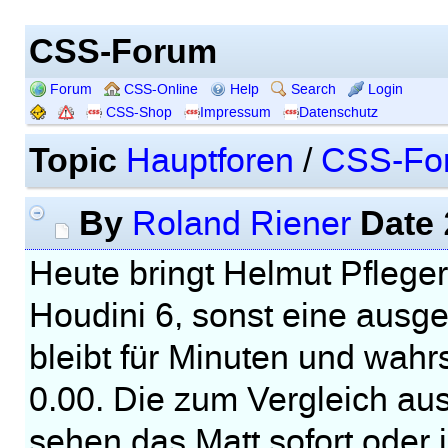
CSS-Forum
Forum
CSS-Online
Help
Search
Login
CSS-Shop
Impressum
Datenschutz
Topic
Hauptforen
/
CSS-Fo
By
Date
Roland Riener
Heute bringt Helmut Pfleger
Houdini 6, sonst eine ausg
bleibt für Minuten und wah
0.00. Die zum Vergleich au
sehen das Matt sofort oder