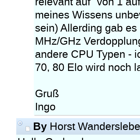
relevant auf "von 1 au
meines Wissens unbew
sein) Allerding gab es
MHz/GHz Verdopplung
andere CPU Typen - i
70, 80 Elo wird noch 
Gruß
Ingo
By
Horst Wandersleb