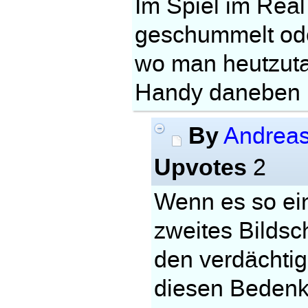
Im Spiel im Real
geschummelt ode
wo man heutzuta
Handy daneben l
By
Andrea
Upvotes
2
Wenn es so ein
zweites Bildsc
den verdächtig
diesen Bedenkz