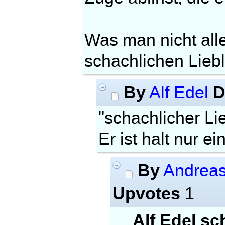
Was man nicht al
schachlichen Liebl
By
D
Alf Edel
"schachlicher Li
Er ist halt nur ei
By
Andrea
Upvotes
1
Alf Edel sc