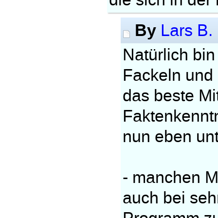
die sich in der
By
Lars B.
Natürlich bin
Fackeln und 
das beste Mit
Faktenkenntn
nun eben un
- manchen Me
auch bei seh