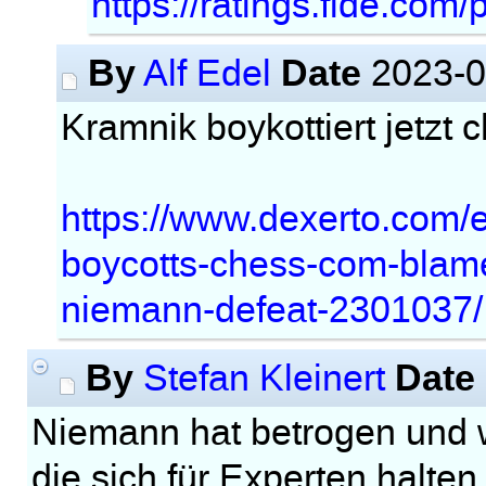
https://ratings.fide.com
By
Date
Alf Edel
2023-0
Kramnik boykottiert jetzt
https://www.dexerto.com/e
boycotts-chess-com-blame
niemann-defeat-2301037/
By
Date
Stefan Kleinert
Niemann hat betrogen und w
die sich für Experten halte