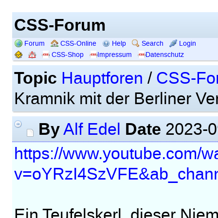
CSS-Forum
Forum
CSS-Online
Help
Search
Login
CSS-Shop
Impressum
Datenschutz
Topic
Hauptforen
/
CSS-Fo
Kramnik mit der Berliner Ver
By
Date
Alf Edel
2023-0
https://www.youtube.com/w
v=oYRzI4SzVFE&ab_chann
Ein Teufelskerl, dieser Nie