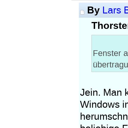
By
Lars 
Thorste
Fenster 
übertrag
Jein. Man 
Windows in
herumschnü