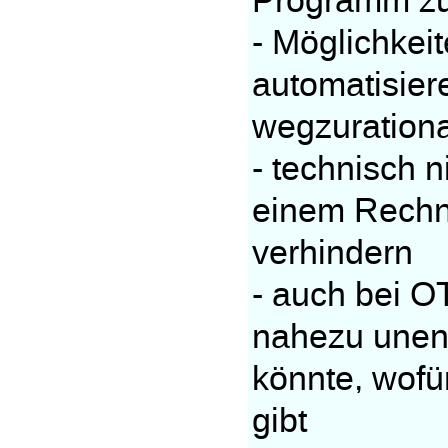
Programm zu
- Möglichkei
automatisier
wegzurationa
- technisch n
einem Rechn
verhindern
- auch bei O
nahezu unen
könnte, wofü
gibt