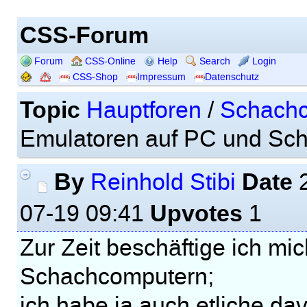
CSS-Forum
Forum
CSS-Online
Help
Search
Login
CSS-Shop
Impressum
Datenschutz
Topic
Hauptforen
/
Schachc
Emulatoren auf PC und Sch
By
Date
Reinhold Stibi
2
Upvotes
07-19 09:41
1
Zur Zeit beschäftige ich mic
Schachcomputern;
ich habe ja auch etliche da