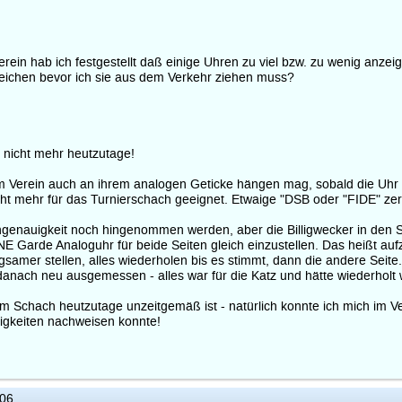
ein hab ich festgestellt daß einige Uhren zu viel bzw. zu wenig anzei
eichen bevor ich sie aus dem Verkehr ziehen muss?
 nicht mehr heutzutage!
em Verein auch an ihrem analogen Geticke hängen mag, sobald die Uhr h
t, nicht mehr für das Turnierschach geeignet. Etwaige "DSB oder "FIDE
enauigkeit noch hingenommen werden, aber die Billigwecker in den Sch
E Garde Analoguhr für beide Seiten gleich einzustellen. Das heißt aufz
ngsamer stellen, alles wiederholen bis es stimmt, dann die andere Seit
 danach neu ausgemessen - alles war für die Katz und hätte wiederhol
 Schach heutzutage unzeitgemäß ist - natürlich konnte ich mich im V
igkeiten nachweisen konnte!
:06