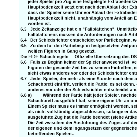
jeder Spieler pro Zug eine festgelegte Extrabedenkze
Hauptbedenkzeit setzt erst nach dem Ablauf der Extra
dass der Spieler seine Uhr vor Ablauf der Extrabedenk
Hauptbedenkzeit nicht, unabhängig vom Anteil an Ext
worden ist.
6.3 Jede Zeitanzeige hat ein "Fallblättchen". Unmittel
Fallblättchens müssen die Anforderungen nach Artike
6.4 Der Schiedsrichter entscheidet vor Partiebeginn, 
6.5 Zu dem für den Partiebeginn festgesetzten Zeitpunk
weißen Figuren in Gang gesetzt.
Die FIDE-Schachregeln Offizielle Übersetzung des D
6.6 Falls zu Beginn keiner der Spieler anwesend ist, ver
Figuren die gesamte Zeit bis zu seinem Eintreffen, es
sieht etwas anderes vor oder der Schiedsrichter ent
6.7 Jeder Spieler, der mehr als eine Stunde nach dem 
Schachbrett eintrifft, verliert die Partie, es sei denn
anderes vor oder der Schiedsrichter entscheidet and
6.8 a) Während der Partie hält jeder Spieler, nachde
Schachbrett ausgeführt hat, seine eigene Uhr an und 
Einem Spieler muss es immer ermöglicht werden, sein
als nicht vollständig abgeschlossen, solange er das n
ausgeführte Zug hat die Partie beendet (siehe Artikel
Die Zeit zwischen der Ausführung des Zuges auf de
der eigenen und dem Ingangsetzen der gegnerischen U
betreffenden Spielers.