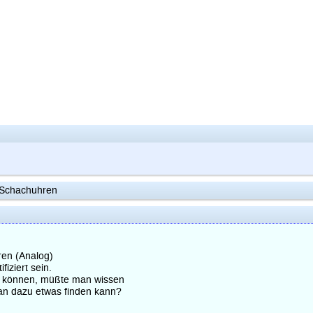
 Schachuhren
ren (Analog)
iziert sein.
zu können, müßte man wissen
man dazu etwas finden kann?