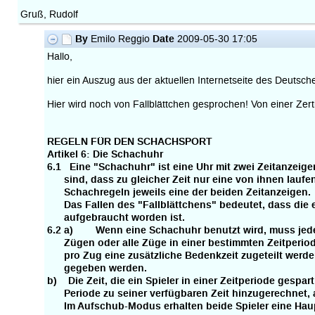
Gruß, Rudolf
By
Date
Emilo Reggio
2009-05-30 17:05
Hallo,
hier ein Auszug aus der aktuellen Internetseite des Deuts
Hier wird noch von Fallblättchen gesprochen! Von einer Zertif
REGELN FÜR DEN SCHACHSPORT
Artikel 6: Die Schachuhr
6.1 Eine "Schachuhr" ist eine Uhr mit zwei Zeitanzeig
sind, dass zu gleicher Zeit nur eine von ihnen laufen
Schachregeln jeweils eine der beiden Zeitanzeigen.
Das Fallen des "Fallblättchens" bedeutet, dass die e
aufgebraucht worden ist.
6.2 a) Wenn eine Schachuhr benutzt wird, muss jeder
Zügen oder alle Züge in einer bestimmten Zeitperiode
pro Zug eine zusätzliche Bedenkzeit zugeteilt werden
gegeben werden.
b) Die Zeit, die ein Spieler in einer Zeitperiode gespart
Periode zu seiner verfügbaren Zeit hinzugerechnet,
Im Aufschub-Modus erhalten beide Spieler eine Haup