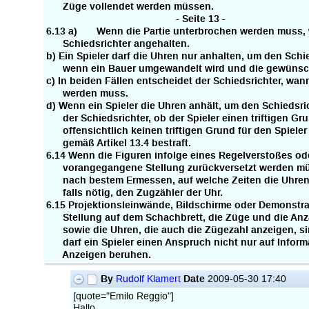
Züge vollendet werden müssen.
- Seite 13 -
6.13 a) Wenn die Partie unterbrochen werden muss,
Schiedsrichter angehalten.
b) Ein Spieler darf die Uhren nur anhalten, um den Schied
wenn ein Bauer umgewandelt wird und die gewünschte
c) In beiden Fällen entscheidet der Schiedsrichter, wa
werden muss.
d) Wenn ein Spieler die Uhren anhält, um den Schiedsric
der Schiedsrichter, ob der Spieler einen triftigen Gru
offensichtlich keinen triftigen Grund für den Spieler 
gemäß Artikel 13.4 bestraft.
6.14 Wenn die Figuren infolge eines Regelverstoßes od
vorangegangene Stellung zurückversetzt werden müs
nach bestem Ermessen, auf welche Zeiten die Uhren zu
falls nötig, den Zugzähler der Uhr.
6.15 Projektionsleinwände, Bildschirme oder Demonstrat
Stellung auf dem Schachbrett, die Züge und die Anza
sowie die Uhren, die auch die Zügezahl anzeigen, sin
darf ein Spieler einen Anspruch nicht nur auf Informa
Anzeigen beruhen.
By
Date
Rudolf Klamert
2009-05-30 17:40
[quote="Emilo Reggio"]
Hallo,