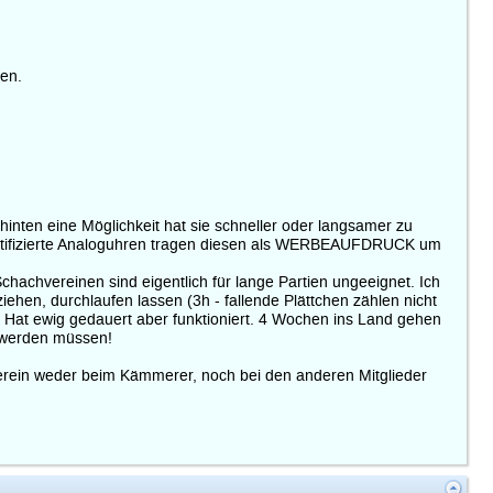
gen.
inten eine Möglichkeit hat sie schneller oder langsamer zu
" zertifizierte Analoguhren tragen diesen als WERBEAUFDRUCK um
achvereinen sind eigentlich für lange Partien ungeeignet. Ich
iehen, durchlaufen lassen (3h - fallende Plättchen zählen nicht
e. Hat ewig gedauert aber funktioniert. 4 Wochen ins Land gehen
t werden müssen!
erein weder beim Kämmerer, noch bei den anderen Mitglieder