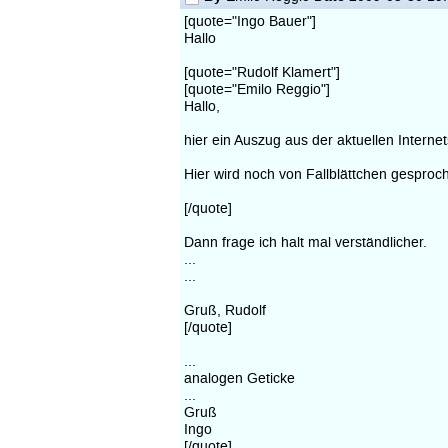
[quote="Ingo Bauer"]
Hallo
[quote="Rudolf Klamert"]
[quote="Emilo Reggio"]
Hallo,
hier ein Auszug aus der aktuellen Intern
Hier wird noch von Fallblättchen gesproche
[/quote]
Dann frage ich halt mal verständlicher.
...
...
Gruß, Rudolf
[/quote]
...
analogen Geticke
...
Gruß
Ingo
[/quote]