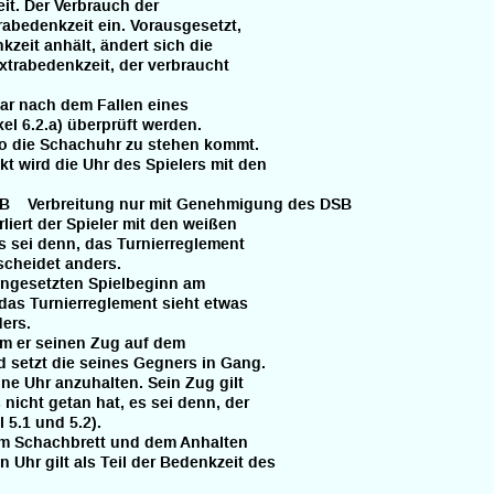
it. Der Verbrauch der
bedenkzeit ein. Vorausgesetzt,
zeit anhält, ändert sich die
rabedenkzeit, der verbraucht
bar nach dem Fallen eines
l 6.2.a) überprüft werden.
wo die Schachuhr zu stehen kommt.
t wird die Uhr des Spielers mit den
SB Verbreitung nur mit Genehmigung des DSB
liert der Spieler mit den weißen
 sei denn, das Turnierreglement
scheidet anders.
angesetzten Spielbeginn am
, das Turnierreglement sieht etwas
ers.
m er seinen Zug auf dem
setzt die seines Gegners in Gang.
e Uhr anzuhalten. Sein Zug gilt
icht getan hat, es sei denn, der
 5.1 und 5.2).
m Schachbrett und dem Anhalten
hr gilt als Teil der Bedenkzeit des