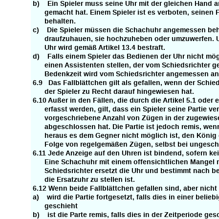
b) Ein Spieler muss seine Uhr mit der gleichen Hand an
gemacht hat. Einem Spieler ist es verboten, seinen F
behalten.
c) Die Spieler müssen die Schachuhr angemessen behan
draufzuhauen, sie hochzuheben oder umzuwerfen. 
Uhr wird gemäß Artikel 13.4 bestraft.
d) Falls einem Spieler das Bedienen der Uhr nicht mögli
einen Assistenten stellen, der vom Schiedsrichter g
Bedenkzeit wird vom Schiedsrichter angemessen an
6.9 Das Fallblättchen gilt als gefallen, wenn der Schie
der Spieler zu Recht darauf hingewiesen hat.
6.10 Außer in den Fällen, die durch die Artikel 5.1 oder ei
erfasst werden, gilt, dass ein Spieler seine Partie ver
vorgeschriebene Anzahl von Zügen in der zugewiesen
abgeschlossen hat. Die Partie ist jedoch remis, wenn 
heraus es dem Gegner nicht möglich ist, den König d
Folge von regelgemäßen Zügen, selbst bei ungeschic
6.11 Jede Anzeige auf den Uhren ist bindend, sofern kei
Eine Schachuhr mit einem offensichtlichen Mangel m
Schiedsrichter ersetzt die Uhr und bestimmt nach be
die Ersatzuhr zu stellen ist.
6.12 Wenn beide Fallblättchen gefallen sind, aber nicht f
a) wird die Partie fortgesetzt, falls dies in einer belie
geschieht
b) ist die Parte remis, falls dies in der Zeitperiode ges