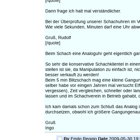
[/quote]
Dann frage ich halt mal verständlicher.
Bei der Überprüfung unserer Schachuhren im Ver
Wie viele Sekunden, Minuten darf eine Uhr abw
Gruß, Rudolf
[/quote]
Beim Schach eine Analoguhr geht eigentlich gar
So sehr die konservative Schachklientel in ein
stellen ist sie, da Manipulation zu einfach is
besser verkauft zu werden!
Beim 5 min Blitzschach mag eine kleine Gangung
selber habe vor einigen Jahren mal versucht EIN
vergessen), Zeit vergleichen, schneller oder la
lassen und im Schachverein in Betrieb gahabt,
Ich kam damals schon zum Schluß das Analog im
durchsetzen, obwohl ich größere Gangungenau
Gruß
Ingo
By
Date
Emilo Reggio
2009-05-30 19