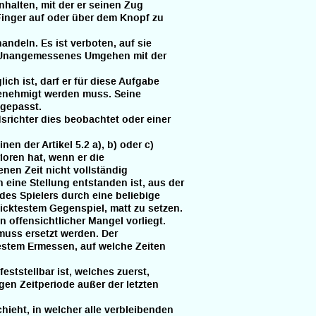
halten, mit der er seinen Zug
inger auf oder über dem Knopf zu
deln. Es ist verboten, auf sie
Unangemessenes Umgehen mit der
ch ist, darf er für diese Aufgabe
enehmigt werden muss. Seine
gepasst.
dsrichter dies beobachtet oder einer
nen der Artikel 5.2 a), b) oder c)
loren hat, wenn er die
en Zeit nicht vollständig
eine Stellung entstanden ist, aus der
es Spielers durch eine beliebige
ktestem Gegenspiel, matt zu setzen.
n offensichtlicher Mangel vorliegt.
uss ersetzt werden. Der
stem Ermessen, auf welche Zeiten
eststellbar ist, welches zuerst,
bigen Zeitperiode außer der letzten
chieht, in welcher alle verbleibenden