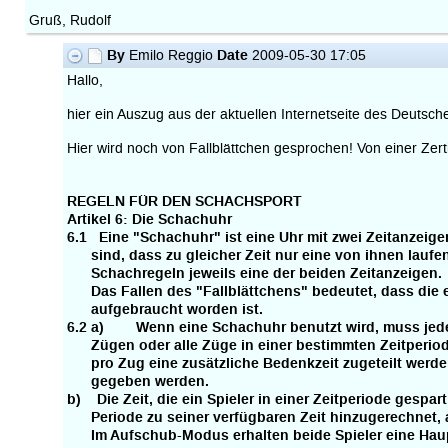
Gruß, Rudolf
By
Date
Emilo Reggio
2009-05-30 17:05
Hallo,
hier ein Auszug aus der aktuellen Internetseite des Deuts
Hier wird noch von Fallblättchen gesprochen! Von einer Zertif
REGELN FÜR DEN SCHACHSPORT
Artikel 6: Die Schachuhr
6.1 Eine "Schachuhr" ist eine Uhr mit zwei Zeitanzeig
sind, dass zu gleicher Zeit nur eine von ihnen laufen
Schachregeln jeweils eine der beiden Zeitanzeigen.
Das Fallen des "Fallblättchens" bedeutet, dass die e
aufgebraucht worden ist.
6.2 a) Wenn eine Schachuhr benutzt wird, muss jeder
Zügen oder alle Züge in einer bestimmten Zeitperiode
pro Zug eine zusätzliche Bedenkzeit zugeteilt werden
gegeben werden.
b) Die Zeit, die ein Spieler in einer Zeitperiode gespart
Periode zu seiner verfügbaren Zeit hinzugerechnet,
Im Aufschub-Modus erhalten beide Spieler eine Haup