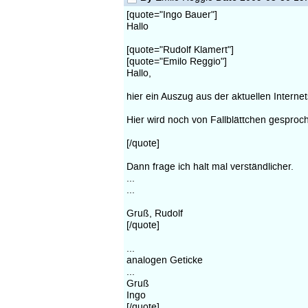
[quote="Ingo Bauer"]
Hallo
[quote="Rudolf Klamert"]
[quote="Emilo Reggio"]
Hallo,
hier ein Auszug aus der aktuellen Intern
Hier wird noch von Fallblättchen gesproche
[/quote]
Dann frage ich halt mal verständlicher.
...
...
Gruß, Rudolf
[/quote]
...
analogen Geticke
...
Gruß
Ingo
[/quote]