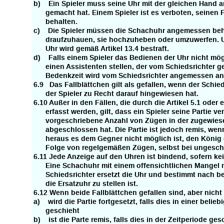
b) Ein Spieler muss seine Uhr mit der gleichen Hand an
gemacht hat. Einem Spieler ist es verboten, seinen F
behalten.
c) Die Spieler müssen die Schachuhr angemessen behan
draufzuhauen, sie hochzuheben oder umzuwerfen. 
Uhr wird gemäß Artikel 13.4 bestraft.
d) Falls einem Spieler das Bedienen der Uhr nicht mögli
einen Assistenten stellen, der vom Schiedsrichter g
Bedenkzeit wird vom Schiedsrichter angemessen an
6.9 Das Fallblättchen gilt als gefallen, wenn der Schie
der Spieler zu Recht darauf hingewiesen hat.
6.10 Außer in den Fällen, die durch die Artikel 5.1 oder ei
erfasst werden, gilt, dass ein Spieler seine Partie ver
vorgeschriebene Anzahl von Zügen in der zugewiesen
abgeschlossen hat. Die Partie ist jedoch remis, wenn 
heraus es dem Gegner nicht möglich ist, den König d
Folge von regelgemäßen Zügen, selbst bei ungeschic
6.11 Jede Anzeige auf den Uhren ist bindend, sofern kei
Eine Schachuhr mit einem offensichtlichen Mangel m
Schiedsrichter ersetzt die Uhr und bestimmt nach be
die Ersatzuhr zu stellen ist.
6.12 Wenn beide Fallblättchen gefallen sind, aber nicht f
a) wird die Partie fortgesetzt, falls dies in einer belie
geschieht
b) ist die Parte remis, falls dies in der Zeitperiode ges