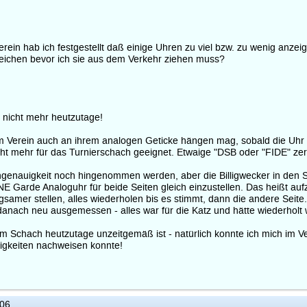
ein hab ich festgestellt daß einige Uhren zu viel bzw. zu wenig anzei
eichen bevor ich sie aus dem Verkehr ziehen muss?
 nicht mehr heutzutage!
em Verein auch an ihrem analogen Geticke hängen mag, sobald die Uhr h
t, nicht mehr für das Turnierschach geeignet. Etwaige "DSB oder "FIDE
enauigkeit noch hingenommen werden, aber die Billigwecker in den Sch
E Garde Analoguhr für beide Seiten gleich einzustellen. Das heißt aufz
ngsamer stellen, alles wiederholen bis es stimmt, dann die andere Seit
 danach neu ausgemessen - alles war für die Katz und hätte wiederhol
 Schach heutzutage unzeitgemäß ist - natürlich konnte ich mich im V
igkeiten nachweisen konnte!
:06