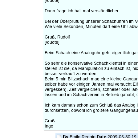
[/quote]
Dann frage ich halt mal verständlicher.
Bei der Überprüfung unserer Schachuhren im Ver
Wie viele Sekunden, Minuten darf eine Uhr abw
Gruß, Rudolf
[/quote]
Beim Schach eine Analoguhr geht eigentlich gar
So sehr die konservative Schachklientel in ein
stellen ist sie, da Manipulation zu einfach is
besser verkauft zu werden!
Beim 5 min Blitzschach mag eine kleine Gangung
selber habe vor einigen Jahren mal versucht EIN
vergessen), Zeit vergleichen, schneller oder la
lassen und im Schachverein in Betrieb gahabt,
Ich kam damals schon zum Schluß das Analog im
durchsetzen, obwohl ich größere Gangungenau
Gruß
Ingo
By
Date
Emilo Reggio
2009-05-30 19