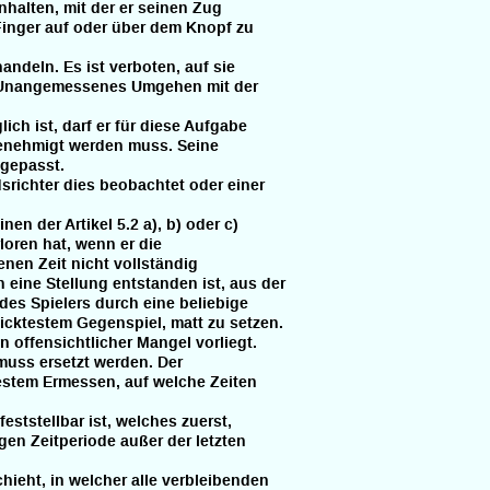
halten, mit der er seinen Zug
inger auf oder über dem Knopf zu
deln. Es ist verboten, auf sie
Unangemessenes Umgehen mit der
ch ist, darf er für diese Aufgabe
enehmigt werden muss. Seine
gepasst.
dsrichter dies beobachtet oder einer
nen der Artikel 5.2 a), b) oder c)
loren hat, wenn er die
en Zeit nicht vollständig
eine Stellung entstanden ist, aus der
es Spielers durch eine beliebige
ktestem Gegenspiel, matt zu setzen.
n offensichtlicher Mangel vorliegt.
uss ersetzt werden. Der
stem Ermessen, auf welche Zeiten
eststellbar ist, welches zuerst,
bigen Zeitperiode außer der letzten
chieht, in welcher alle verbleibenden