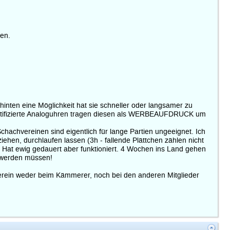
gen.
inten eine Möglichkeit hat sie schneller oder langsamer zu
" zertifizierte Analoguhren tragen diesen als WERBEAUFDRUCK um
achvereinen sind eigentlich für lange Partien ungeeignet. Ich
iehen, durchlaufen lassen (3h - fallende Plättchen zählen nicht
e. Hat ewig gedauert aber funktioniert. 4 Wochen ins Land gehen
t werden müssen!
erein weder beim Kämmerer, noch bei den anderen Mitglieder