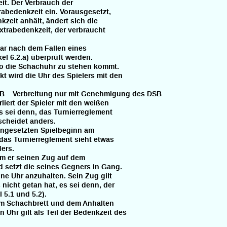
it. Der Verbrauch der
bedenkzeit ein. Vorausgesetzt,
zeit anhält, ändert sich die
rabedenkzeit, der verbraucht
bar nach dem Fallen eines
l 6.2.a) überprüft werden.
wo die Schachuhr zu stehen kommt.
t wird die Uhr des Spielers mit den
SB Verbreitung nur mit Genehmigung des DSB
liert der Spieler mit den weißen
 sei denn, das Turnierreglement
scheidet anders.
angesetzten Spielbeginn am
, das Turnierreglement sieht etwas
ers.
m er seinen Zug auf dem
setzt die seines Gegners in Gang.
e Uhr anzuhalten. Sein Zug gilt
icht getan hat, es sei denn, der
 5.1 und 5.2).
m Schachbrett und dem Anhalten
hr gilt als Teil der Bedenkzeit des