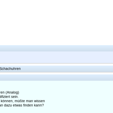
 Schachuhren
ren (Analog)
iziert sein.
zu können, müßte man wissen
man dazu etwas finden kann?