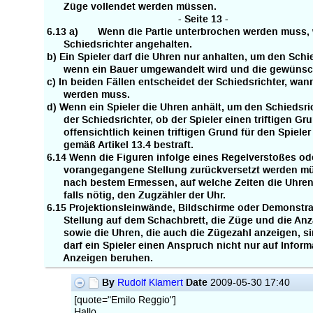
Züge vollendet werden müssen.
- Seite 13 -
6.13 a) Wenn die Partie unterbrochen werden muss,
Schiedsrichter angehalten.
b) Ein Spieler darf die Uhren nur anhalten, um den Schied
wenn ein Bauer umgewandelt wird und die gewünschte
c) In beiden Fällen entscheidet der Schiedsrichter, wa
werden muss.
d) Wenn ein Spieler die Uhren anhält, um den Schiedsric
der Schiedsrichter, ob der Spieler einen triftigen Gru
offensichtlich keinen triftigen Grund für den Spieler 
gemäß Artikel 13.4 bestraft.
6.14 Wenn die Figuren infolge eines Regelverstoßes od
vorangegangene Stellung zurückversetzt werden müs
nach bestem Ermessen, auf welche Zeiten die Uhren zu
falls nötig, den Zugzähler der Uhr.
6.15 Projektionsleinwände, Bildschirme oder Demonstrat
Stellung auf dem Schachbrett, die Züge und die Anza
sowie die Uhren, die auch die Zügezahl anzeigen, sin
darf ein Spieler einen Anspruch nicht nur auf Informa
Anzeigen beruhen.
By
Date
Rudolf Klamert
2009-05-30 17:40
[quote="Emilo Reggio"]
Hallo,