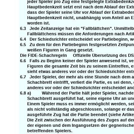
jeder Spieler pro Zug eine festgelegte Extrabedenkze
Hauptbedenkzeit setzt erst nach dem Ablauf der Extra
dass der Spieler seine Uhr vor Ablauf der Extrabedenk
Hauptbedenkzeit nicht, unabhängig vom Anteil an Ext
worden ist.
6.3 Jede Zeitanzeige hat ein "Fallblättchen". Unmittel
Fallblättchens müssen die Anforderungen nach Artike
6.4 Der Schiedsrichter entscheidet vor Partiebeginn, 
6.5 Zu dem für den Partiebeginn festgesetzten Zeitpunk
weißen Figuren in Gang gesetzt.
Die FIDE-Schachregeln Offizielle Übersetzung des D
6.6 Falls zu Beginn keiner der Spieler anwesend ist, ver
Figuren die gesamte Zeit bis zu seinem Eintreffen, es
sieht etwas anderes vor oder der Schiedsrichter ent
6.7 Jeder Spieler, der mehr als eine Stunde nach dem 
Schachbrett eintrifft, verliert die Partie, es sei denn
anderes vor oder der Schiedsrichter entscheidet and
6.8 a) Während der Partie hält jeder Spieler, nachde
Schachbrett ausgeführt hat, seine eigene Uhr an und 
Einem Spieler muss es immer ermöglicht werden, sein
als nicht vollständig abgeschlossen, solange er das n
ausgeführte Zug hat die Partie beendet (siehe Artikel
Die Zeit zwischen der Ausführung des Zuges auf de
der eigenen und dem Ingangsetzen der gegnerischen U
betreffenden Spielers.