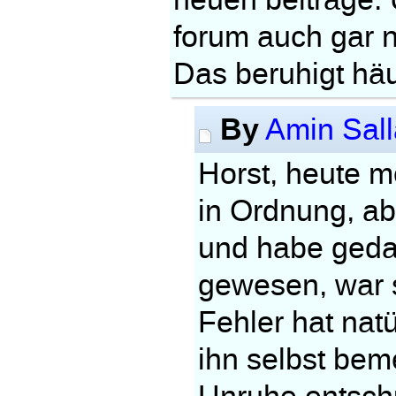
neuen beiträge.
forum auch gar n
Das beruhigt hä
By
Amin Sal
Horst, heute mo
in Ordnung, abe
und habe gedac
gewesen, war s
Fehler hat natü
ihn selbst beme