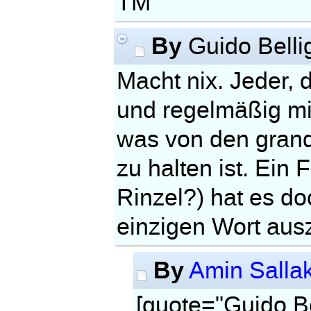
TM
By
Guido Belli
Macht nix. Jeder, 
und regelmäßig mit
was von den grand
zu halten ist. Ein
Rinzel?) hat es do
einzigen Wort aus
By
Amin Salla
[quote="Guido Be