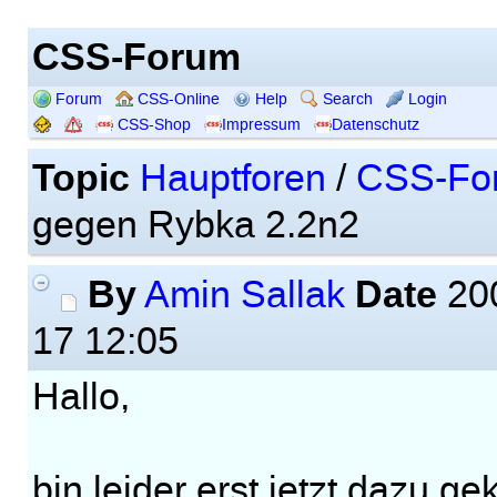
CSS-Forum
Forum
CSS-Online
Help
Search
Login
CSS-Shop
Impressum
Datenschutz
Topic
Hauptforen
/
CSS-Fo
gegen Rybka 2.2n2
By
Date
Amin Sallak
200
17 12:05
Hallo,
bin leider erst jetzt dazu g