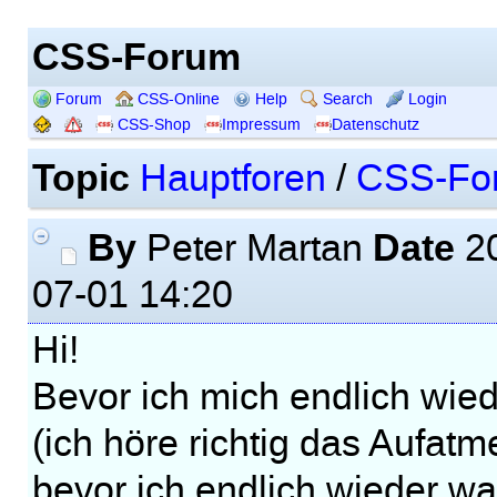
CSS-Forum
Forum
CSS-Online
Help
Search
Login
CSS-Shop
Impressum
Datenschutz
Topic
Hauptforen
/
CSS-Fo
By
Date
Peter Martan
20
07-01 14:20
Hi!
Bevor ich mich endlich wied
(ich höre richtig das Aufat
bevor ich endlich wieder wa