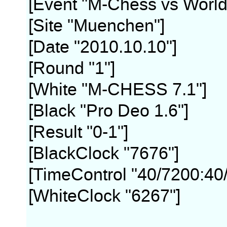
[Event "M-Chess vs World
[Site "Muenchen"]
[Date "2010.10.10"]
[Round "1"]
[White "M-CHESS 7.1"]
[Black "Pro Deo 1.6"]
[Result "0-1"]
[BlackClock "7676"]
[TimeControl "40/7200:40
[WhiteClock "6267"]