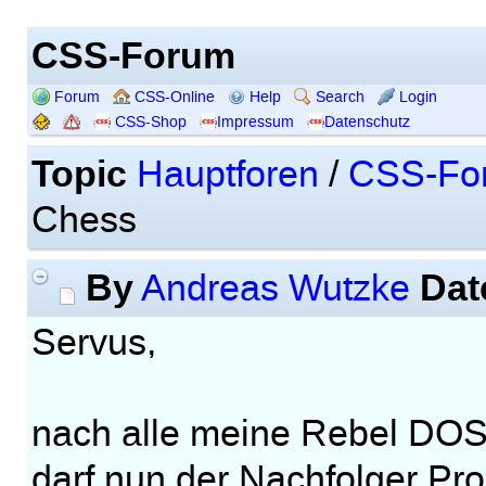
CSS-Forum
Forum
CSS-Online
Help
Search
Login
CSS-Shop
Impressum
Datenschutz
Topic
Hauptforen
/
CSS-Fo
Chess
By
Dat
Andreas Wutzke
Servus,
nach alle meine Rebel DOS
darf nun der Nachfolger Pro 