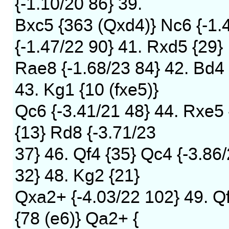
{-1.10/20 86} 39.
Bxc5 {363 (Qxd4)} Nc6 {-1.
{-1.47/22 90} 41. Rxd5 {29}
Rae8 {-1.68/23 84} 42. Bd4 
43. Kg1 {10 (fxe5)}
Qc6 {-3.41/21 48} 44. Rxe5 
{13} Rd8 {-3.71/23
37} 46. Qf4 {35} Qc4 {-3.86
32} 48. Kg2 {21}
Qxa2+ {-4.03/22 102} 49. Qf
{78 (e6)} Qa2+ {