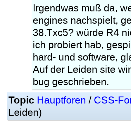
Irgendwas muß da, we
engines nachspielt, 
38.Txc5? würde R4 nic
ich probiert hab, gesp
hard- und software, gl
Auf der Leiden site w
bug geschrieben.
Topic
Hauptforen
/
CSS-Fo
Leiden)