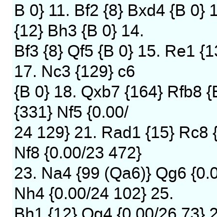
B 0} 11. Bf2 {8} Bxd4 {B 0} 
{12} Bh3 {B 0} 14.
Bf3 {8} Qf5 {B 0} 15. Re1 {1
17. Nc3 {129} c6
{B 0} 18. Qxb7 {164} Rfb8 {
{331} Nf5 {0.00/
24 129} 21. Rad1 {15} Rc8 
Nf8 {0.00/23 472}
23. Na4 {99 (Qa6)} Qg6 {0.
Nh4 {0.00/24 102} 25.
Bh1 {12} Qg4 {0.00/26 73} 