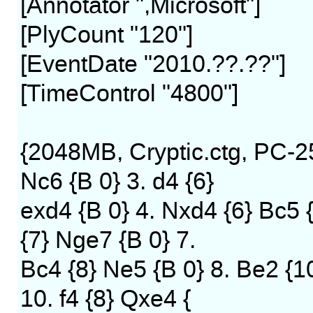
[Annotator ",Microsoft"]
[PlyCount "120"]
[EventDate "2010.??.??"]
[TimeControl "4800"]
{2048MB, Cryptic.ctg, PC-25}
Nc6 {B 0} 3. d4 {6}
exd4 {B 0} 4. Nxd4 {6} Bc5 {
{7} Nge7 {B 0} 7.
Bc4 {8} Ne5 {B 0} 8. Be2 {1
10. f4 {8} Qxe4 {