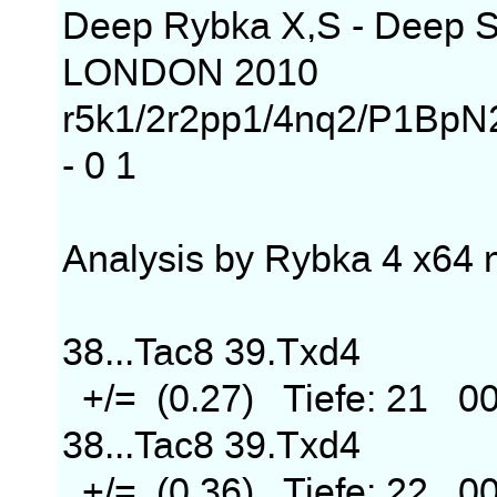
Deep Rybka X,S - Deep S
LONDON 2010
r5k1/2r2pp1/4nq2/P1BpN
- 0 1
Analysis by Rybka 4 x64 
38...Tac8 39.Txd4
+/= (0.27) Tiefe: 21 0
38...Tac8 39.Txd4
+/= (0.36) Tiefe: 22 0