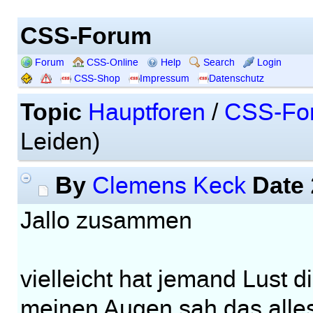
CSS-Forum
Forum
CSS-Online
Help
Search
Login
CSS-Shop
Impressum
Datenschutz
Topic
Hauptforen
/
CSS-Fo
Leiden)
By
Date
Clemens Keck
Jallo zusammen
vielleicht hat jemand Lust d
meinen Augen sah das alles