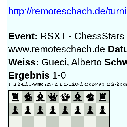
http://remoteschach.de/turn
Event:
RSXT - ChessStars
Dat
www.remoteschach.de
Weiss:
Schw
Gueci, Alberto
Ergebnis
1-0
1.
RS-ELO-White
2257
2.
RS-ELO-Black
2449
3.
RS-Nickn