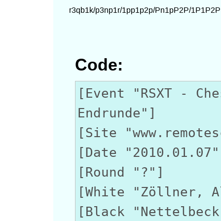
Code:
[Event "RSXT - Che
Endrunde"]
[Site "www.remotes
[Date "2010.01.07"
[Round "?"]
[White "Zöllner, A
[Black "Nettelbeck