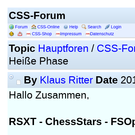
CSS-Forum
Forum
CSS-Online
Help
Search
Login
CSS-Shop
Impressum
Datenschutz
Topic
Hauptforen
/
CSS-Fo
Heiße Phase
By
Date
Klaus Ritter
201
Hallo Zusammen,
RSXT - ChessStars - FSO