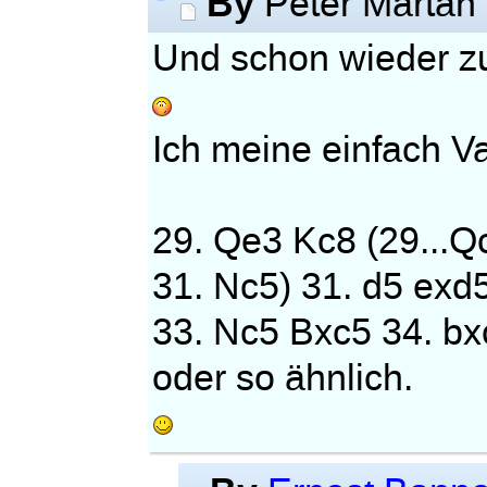
By
Peter Martan
Und schon wieder z
Ich meine einfach V
29. Qe3 Kc8 (29...Q
31. Nc5) 31. d5 exd
33. Nc5 Bxc5 34. b
oder so ähnlich.