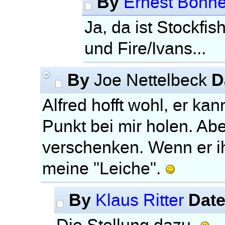
By
Ernest Bonn
Ja, da ist Stockfis
und Fire/Ivans...
By
D
Joe Nettelbeck
Alfred hofft wohl, er k
Punkt bei mir holen. Abe
verschenken. Wenn er ih
meine "Leiche".
By
Dat
Klaus Ritter