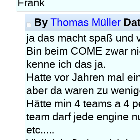
Frank
By
Da
Thomas Müller
ja das macht spaß und v
Bin beim COME zwar ni
kenne ich das ja.
Hatte vor Jahren mal ei
aber da waren zu wenige
Hätte min 4 teams a 4 
team darf jede engine 
etc.....