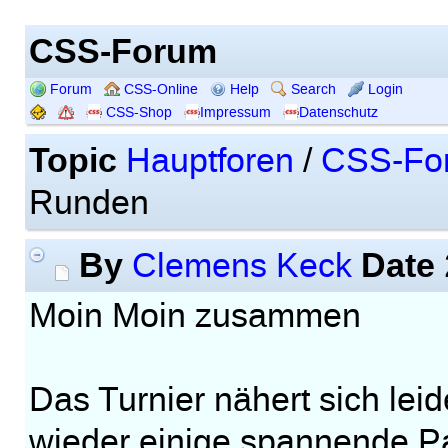
CSS-Forum
Forum
CSS-Online
Help
Search
Login
CSS-Shop
Impressum
Datenschutz
Topic
Hauptforen
/
CSS-Fo
Runden
By
Date
Clemens Keck
Moin Moin zusammen
Das Turnier nähert sich le
wieder einige spannende P