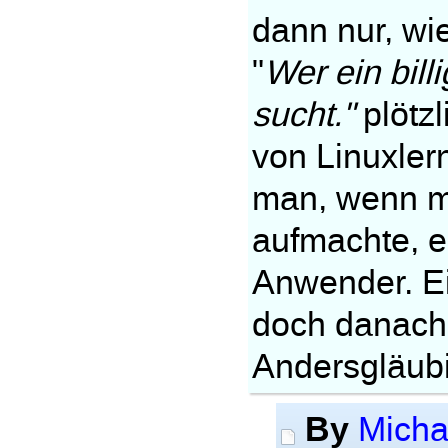
dann nur, wi
"
Wer ein bil
sucht."
plötzl
von Linuxlern
man, wenn m
aufmachte, 
Anwender. Ei
doch danach,
Andersgläub
By
Micha