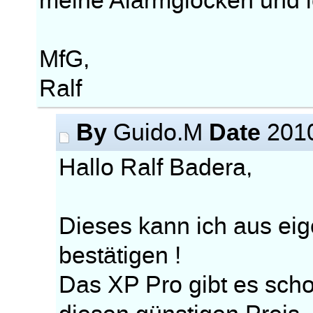
meine Alarmglocken und i
MfG,
Ralf
By
Date
Guido.M
2010
Hallo Ralf Badera,
Dieses kann ich aus eig
bestätigen !
Das XP Pro gibt es scho