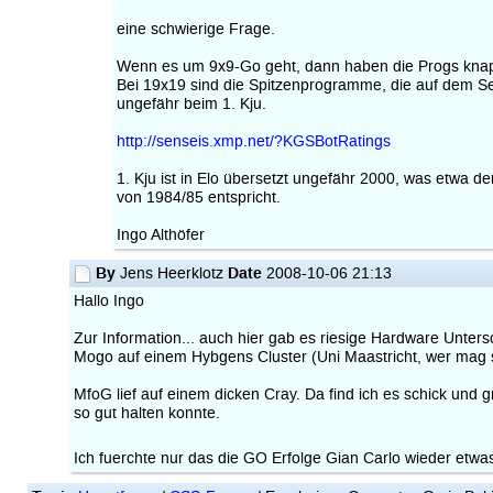
eine schwierige Frage.
Wenn es um 9x9-Go geht, dann haben die Progs knap
Bei 19x19 sind die Spitzenprogramme, die auf dem S
ungefähr beim 1. Kju.
http://senseis.xmp.net/?KGSBotRatings
1. Kju ist in Elo übersetzt ungefähr 2000, was etwa
von 1984/85 entspricht.
Ingo Althöfer
By
Date
Jens Heerklotz
2008-10-06 21:13
Hallo Ingo
Zur Information... auch hier gab es riesige Hardware Unters
Mogo auf einem Hybgens Cluster (Uni Maastricht, wer mag s
MfoG lief auf einem dicken Cray. Da find ich es schick und 
so gut halten konnte.
Ich fuerchte nur das die GO Erfolge Gian Carlo wieder etw