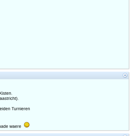
Kisten.
astricht).
beiden Turnieren
schade waere