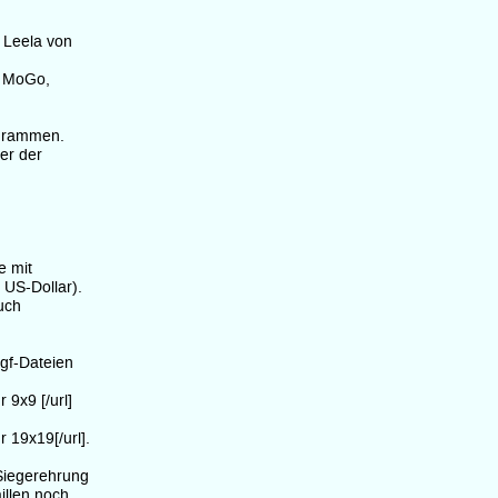
 Leela von
n MoGo,
ogrammen.
er der
e mit
US-Dollar).
auch
sgf-Dateien
 9x9 [/url]
 19x19[/url].
 Siegerehrung
illen noch