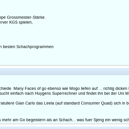
pe Grossmeister-Stärke.
erver KGS spielen,
 den besten Schachprogrammen
chiede. Many Faces of go ebenso wie Mogo liefen auf ... richtig dicken 
ucht einfach nach Huygens Superrechner und findet ihn bei der Uni Ma
gratuliere Gian Carlo das Leela (auf standard Consumer Quad) sich in 
as mehr am Go begeistern als an Schach... was fuer Sjeng ein wenig 