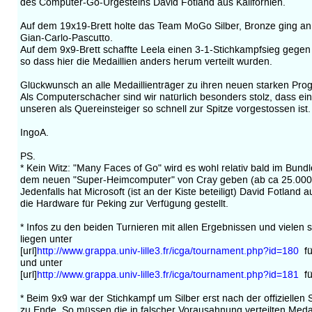
des Computer-Go-Urgesteins David Fotland aus Kalifornien.
Auf dem 19x19-Brett holte das Team MoGo Silber, Bronze ging an
Gian-Carlo-Pascutto.
Auf dem 9x9-Brett schaffte Leela einen 3-1-Stichkampfsieg gege
so dass hier die Medaillien anders herum verteilt wurden.
Glückwunsch an alle Medaillienträger zu ihren neuen starken Pr
Als Computerschächer sind wir natürlich besonders stolz, dass ein
unseren als Quereinsteiger so schnell zur Spitze vorgestossen ist.
IngoA.
PS.
* Kein Witz: "Many Faces of Go" wird es wohl relativ bald im Bundl
dem neuen "Super-Heimcomputer" von Cray geben (ab ca 25.000 
Jedenfalls hat Microsoft (ist an der Kiste beteiligt) David Fotland 
die Hardware für Peking zur Verfügung gestellt.
* Infos zu den beiden Turnieren mit allen Ergebnissen und vielen 
liegen unter
[url]
http://www.grappa.univ-lille3.fr/icga/tournament.php?id=180
für
und unter
[url]
http://www.grappa.univ-lille3.fr/icga/tournament.php?id=181
für
* Beim 9x9 war der Stichkampf um Silber erst nach der offiziellen
zu Ende. So müssen die in falscher Vorausahnung verteilten Meda