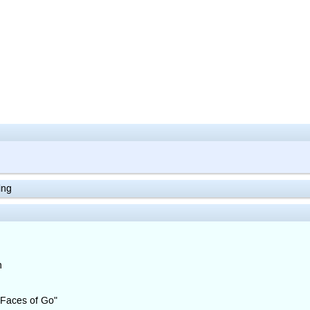
ing
n
Faces of Go"