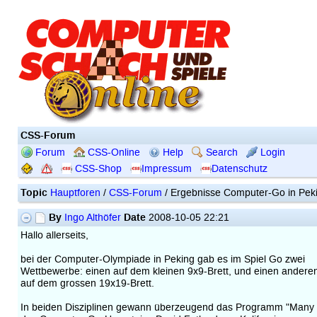
CSS-Forum
Forum
CSS-Online
Help
Search
Login
CSS-Shop
Impressum
Datenschutz
Topic
Hauptforen
/
CSS-Forum
/ Ergebnisse Computer-Go in Pek
By
Date
Ingo Althöfer
2008-10-05 22:21
Hallo allerseits,
bei der Computer-Olympiade in Peking gab es im Spiel Go zwei
Wettbewerbe: einen auf dem kleinen 9x9-Brett, und einen andere
auf dem grossen 19x19-Brett.
In beiden Disziplinen gewann überzeugend das Programm "Many 