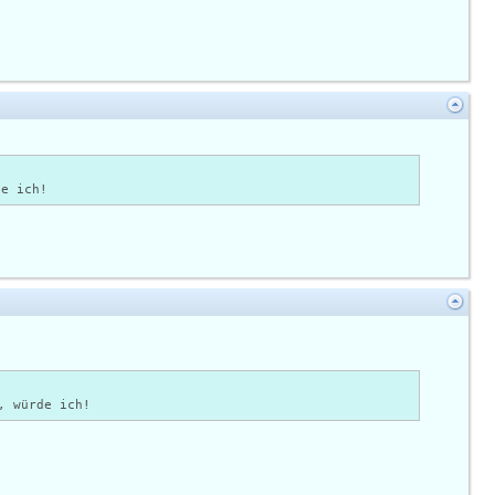
de ich!
, würde ich!