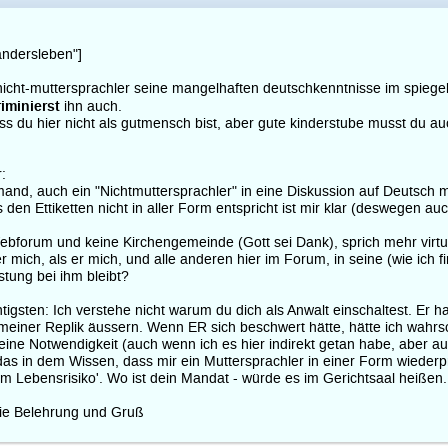
andersleben"]
ht-muttersprachler seine mangelhaften deutschkenntnisse im spiegel vor
riminierst
ihn auch.
ass du hier nicht als gutmensch bist, aber gute kinderstube musst du au
r:
and, auch ein "Nichtmuttersprachler" in eine Diskussion auf Deutsch mi
den Ettiketten nicht in aller Form entspricht ist mir klar (deswegen au
ebforum und keine Kirchengemeinde (Gott sei Dank), sprich mehr virtuel
 er mich, als er mich, und alle anderen hier im Forum, in seine (wie ich 
stung bei ihm bleibt?
htigsten: Ich verstehe nicht warum du dich als Anwalt einschaltest. Er ha
 meiner Replik äussern. Wenn ER sich beschwert hätte, hätte ich wahrsch
 keine Notwendigkeit (auch wenn ich es hier indirekt getan habe, abe
das in dem Wissen, dass mir ein Muttersprachler in einer Form wiederpr
em Lebensrisiko'. Wo ist dein Mandat - würde es im Gerichtsaal heißen.
die Belehrung und Gruß