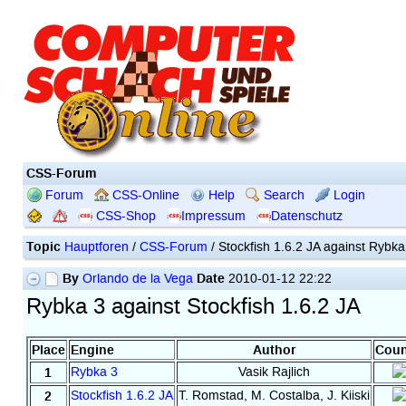
CSS-Forum
Forum
CSS-Online
Help
Search
Login
CSS-Shop
Impressum
Datenschutz
Topic
Hauptforen
/
CSS-Forum
/ Stockfish 1.6.2 JA against Rybka
By
Date
Orlando de la Vega
2010-01-12 22:22
Rybka 3 against Stockfish 1.6.2 JA
Place
Engine
Author
Coun
1
Rybka 3
Vasik Rajlich
2
Stockfish 1.6.2 JA
T. Romstad, M. Costalba, J. Kiiski