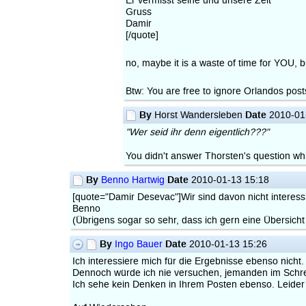
Er vermisst seine und unsere Zeit
Gruss
Damir
[/quote]
no, maybe it is a waste of time for YOU, b
Btw: You are free to ignore Orlandos post
By
Date
Horst Wandersleben
2010-01
"Wer seid ihr denn eigentlich???"
You didn't answer Thorsten's question w
By
Date
Benno Hartwig
2010-01-13 15:18
[quote="Damir Desevac"]Wir sind davon nicht interessie
Benno
(Übrigens sogar so sehr, dass ich gern eine Übersicht
By
Date
Ingo Bauer
2010-01-13 15:26
Ich interessiere mich für die Ergebnisse ebenso nicht
Dennoch würde ich nie versuchen, jemanden im Schre
Ich sehe kein Denken in Ihrem Posten ebenso. Leider 