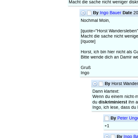
Macht die sache nicht weniger diskr
By
Date
Ingo Bauer
20
Nochmal Moin,
[quote="Horst Wandersleben"
Macht die sache nicht weniger
[/quote]
Horst, ich bin hier nicht al
Bitte wende dich an Damir we
Gruß
Ingo
By
Horst Wande
Dann klartext:
Wenn du einem nicht-mut
diskriminierst
du
ihn a
Ingo, ich lese, dass du
By
Peter Ung
+1
By
Ingo B