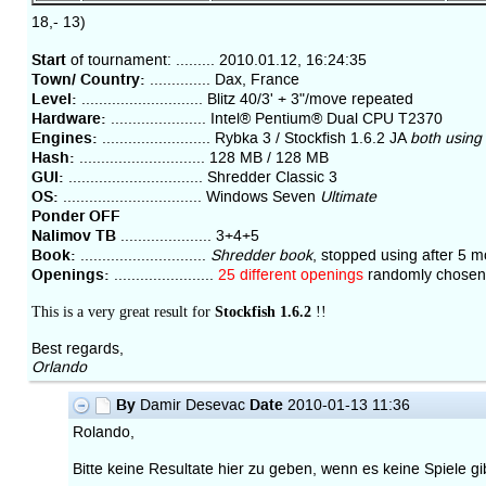
18,- 13)
Start
of tournament: ......... 2010.01.12, 16:24:35
Town/ Country:
.............. Dax, France
Level:
............................ Blitz 40/3' + 3"/move repeated
Hardware:
...................... Intel® Pentium® Dual CPU T2370
Engines:
......................... Rybka 3 / Stockfish 1.6.2 JA
both using
Hash:
............................. 128 MB / 128 MB
GUI:
............................... Shredder Classic 3
OS:
................................ Windows Seven
Ultimate
Ponder OFF
Nalimov TB
..................... 3+4+5
Book:
.............................
Shredder book
, stopped using after 5 m
Openings:
.......................
25 different openings
randomly chosen
This is a very great result for
Stockfish 1.6.2
!!
Best regards,
Orlando
By
Date
Damir Desevac
2010-01-13 11:36
Rolando,
Bitte keine Resultate hier zu geben, wenn es keine Spiele gib