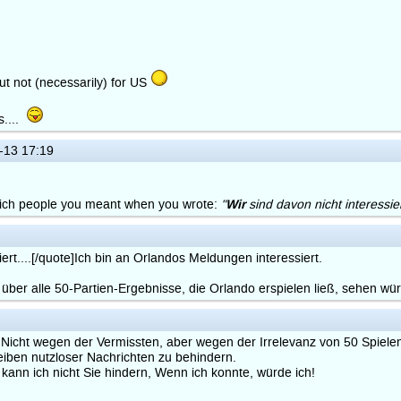
ut not (necessarily) for US
s....
-13 17:19
Wir
hich people you meant when you wrote:
"
sind davon nicht interessiert
rt....[/quote]Ich bin an Orlandos Meldungen interessiert.
 über alle 50-Partien-Ergebnisse, die Orlando erspielen ließ, sehen wü
. Nicht wegen der Vermissten, aber wegen der Irrelevanz von 50 Spiele
iben nutzloser Nachrichten zu behindern.
kann ich nicht Sie hindern, Wenn ich konnte, würde ich!