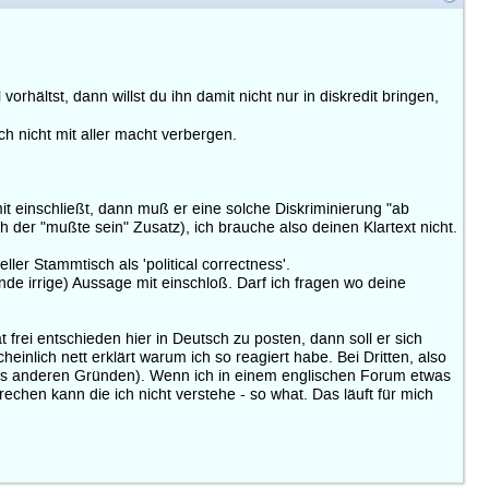
hältst, dann willst du ihn damit nicht nur in diskredit bringen,
ch nicht mit aller macht verbergen.
t einschließt, dann muß er eine solche Diskriminierung "ab
ch der "mußte sein" Zusatz), ich brauche also deinen Klartext nicht.
ler Stammtisch als 'political correctness'.
finde irrige) Aussage mit einschloß. Darf ich fragen wo deine
t frei entschieden hier in Deutsch zu posten, dann soll er sich
einlich nett erklärt warum ich so reagiert habe. Bei Dritten, also
r aus anderen Gründen). Wenn ich in einem englischen Forum etwas
echen kann die ich nicht verstehe - so what. Das läuft für mich