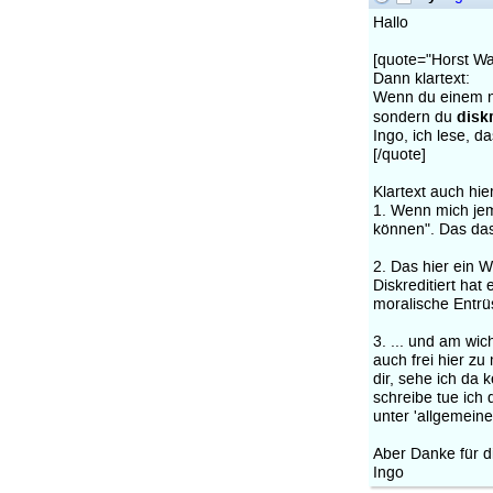
Hallo
[quote="Horst W
Dann klartext:
Wenn du einem nic
disk
sondern du
Ingo, ich lese, d
[/quote]
Klartext auch hie
1. Wenn mich jem
können". Das das 
2. Das hier ein W
Diskreditiert hat
moralische Entrü
3. ... und am wic
auch frei hier zu
dir, sehe ich da
schreibe tue ich 
unter 'allgemein
Aber Danke für 
Ingo