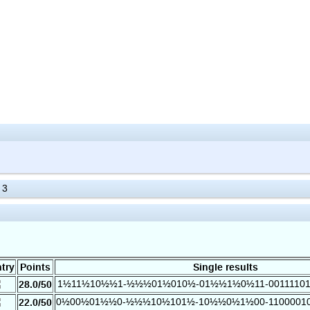
 3
try
Points
Single results
28.0/50
1½11½10½½1-½½½01½010½-01½½1½0½11-0011110
22.0/50
0½00½01½½0-½½½10½101½-10½½0½1½00-1100001