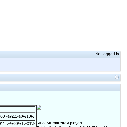
Not logged in
100-½½11½0½10½
50
50 matches
of
played.
011-½½00½1½01½