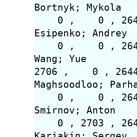
Bortnyk; Mykola
0 , 0 
Esipenko; Andrey
0 , 0
Wang; Yue
2706 , 0 
Maghsoodloo; Parh
0 , 0 
Smirnov; Anton
0 , 2703
Karjakin; Sergey