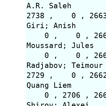
A.R. Saleh
2738 , 
Giri; Anish
0 , 0 
Moussard; Jules
0 , 0 ,
Radjabov; Teimour
2729 , 0 
Quang Liem
0 , 270
Shirov; Alexei