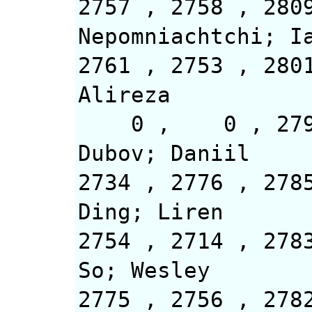
2757 , 2758
Nepomniachtchi; I
2761 , 2753 
Alireza
0 , 0 
Dubov; Daniil
2734 , 2
Ding; Liren
2754 , 2
So; Wesley
2775 , 2756