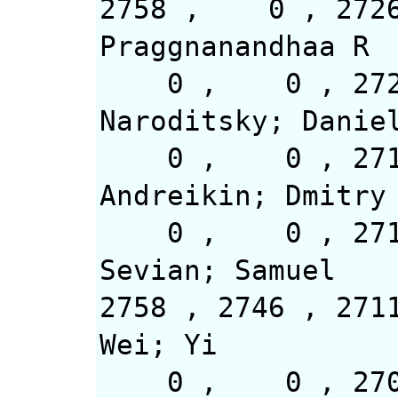
2758 , 0
Praggnanandhaa R
0 , 0 ,
Naroditsky; Danie
0 , 0 ,
Andreikin; Dmitry
0 , 0 
Sevian; Samuel
2758 , 2
Wei; Yi
0 , 0 , 2705 ,