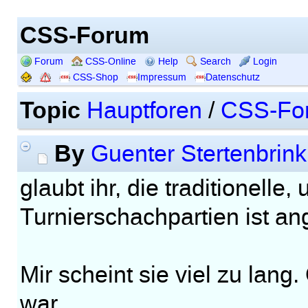
CSS-Forum
Forum
CSS-Online
Help
Search
Login
CSS-Shop
Impressum
Datenschutz
Topic
Hauptforen
/
CSS-Fo
By
Guenter Stertenbrink
glaubt ihr, die traditionelle
Turnierschachpartien ist a
Mir scheint sie viel zu lan
war.